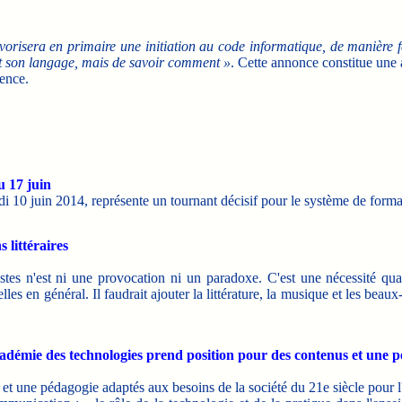
avorisera en primaire une initiation au code informatique, de manière f
e et son langage, mais de savoir comment »
. Cette annonce constitue une 
gence.
 17 juin
i 10 juin 2014, représente un tournant décisif pour le système de forma
 littéraires
tistes n'est ni une provocation ni un paradoxe. C'est une nécessité qua
les en général. Il faudrait ajouter la littérature, la musique et les beaux
académie des technologies prend position pour des contenus et une 
t une pédagogie adaptés aux besoins de la société du 21e siècle pour l