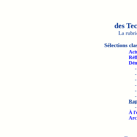
des Te
La rubr
Sélections cla
Actu
Réfl
Dém
Rapp
À l
Arc