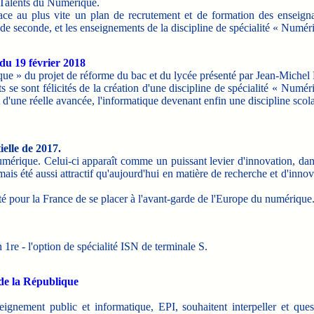
e Talents du Numérique.
ace au plus vite un plan de recrutement et de formation des enseign
de seconde, et les enseignements de la discipline de spécialité « Numér
u 19 février 2018
ue » du projet de réforme du bac et du lycée présenté par Jean-Michel B
 se sont félicités de la création d'une discipline de spécialité « Numé
d'une réelle avancée, l'informatique devenant enfin une discipline scolai
elle de 2017.
érique. Celui-ci apparaît comme un puissant levier d'innovation, da
ais été aussi attractif qu'aujourd'hui en matière de recherche et d'innov
 pour la France de se placer à l'avant-garde de l'Europe du numérique
re - l'option de spécialité ISN de terminale S.
 de la République
eignement public et informatique, EPI, souhaitent interpeller et ques