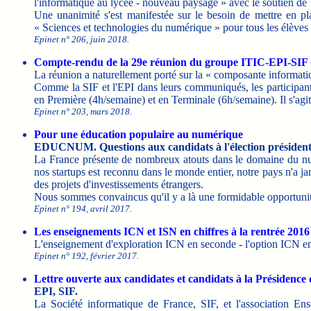
l'informatique au lycée - nouveau paysage » avec le soutien d
Une unanimité s'est manifestée sur le besoin de mettre en pl
« Sciences et technologies du numérique » pour tous les élèves 
Epinet n° 206, juin 2018.
Compte-rendu de la 29e réunion du groupe ITIC-EPI-SIF d
La réunion a naturellement porté sur la « composante informatiq
Comme la SIF et l'EPI dans leurs communiqués, les participants
en Première (4h/semaine) et en Terminale (6h/semaine). Il s'agit 
Epinet n° 203, mars 2018.
Pour une éducation populaire au numérique
EDUCNUM. Questions aux candidats à l'élection présidenti
La France présente de nombreux atouts dans le domaine du num
nos startups est reconnu dans le monde entier, notre pays n'a jam
des projets d'investissements étrangers.
Nous sommes convaincus qu'il y a là une formidable opportunité
Epinet n° 194, avril 2017.
Les enseignements ICN et ISN en chiffres à la rentrée 2016
L'enseignement d'exploration ICN en seconde - l'option ICN en 1
Epinet n° 192, février 2017.
Lettre ouverte aux candidates et candidats à la Présidence
EPI, SIF.
La Société informatique de France, SIF, et l'association Ens