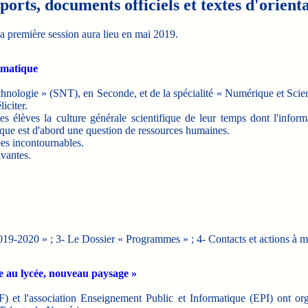
orts, documents officiels et textes d'orient
a première session aura lieu en mai 2019.
rmatique
nologie » (SNT), en Seconde, et de la spécialité « Numérique et Scie
iciter.
les élèves la culture générale scientifique de leur temps dont l'infor
ique est d'abord une question de ressources humaines.
ées incontournables.
ivantes.
019-2020 » ; 3- Le Dossier « Programmes » ; 4- Contacts et actions à m
e au lycée, nouveau paysage »
IF) et l'association Enseignement Public et Informatique (EPI) ont