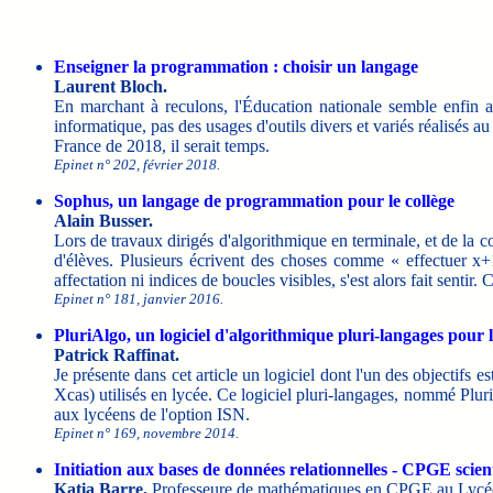
Enseigner la programmation : choisir un langage
Laurent Bloch.
En marchant à reculons, l'Éducation nationale semble enfin ac
informatique, pas des usages d'outils divers et variés réalisés
France de 2018, il serait temps.
Epinet n° 202, février 2018.
Sophus, un langage de programmation pour le collège
Alain Busser.
Lors de travaux dirigés d'algorithmique en terminale, et de la 
d'élèves. Plusieurs écrivent des choses comme « effectuer x+1
affectation ni indices de boucles visibles, s'est alors fait sentir.
Epinet n° 181, janvier 2016.
PluriAlgo, un logiciel d'algorithmique pluri-langages pour 
Patrick Raffinat.
Je présente dans cet article un logiciel dont l'un des objectifs
Xcas) utilisés en lycée. Ce logiciel pluri-langages, nommé Pluri
aux lycéens de l'option ISN.
Epinet n° 169, novembre 2014.
Initiation aux bases de données relationnelles - CPGE scien
Katia Barre,
Professeure de mathématiques en CPGE au Lycé