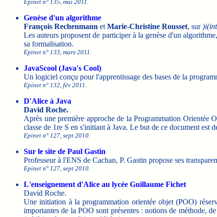
Epinet n° 135, mai 2011.
Genèse d'un algorithme
François Rechenmann
et
Marie-Christine Rousset
, sur
)i(in
Les auteurs proposent de participer à la genèse d'un algorithme,
sa formalisation.
Epinet n° 133, mars 2011.
JavaScool (Java's Cool)
Un logiciel conçu pour l'apprentissage des bases de la program
Epinet n° 132, fév 2011.
D'Alice à Java
David Roche.
Après une première approche de la Programmation Orientée Obje
classe de 1re S en s'initiant à Java. Le but de ce document est d
Epinet n° 127, sept 2010.
Sur le site de Paul Gastin
Professeur à l'ENS de Cachan, P. Gastin propose ses transparents
Epinet n° 127, sept 2010.
L'enseignement d'Alice au lycée Guillaume Fichet
David Roche.
Une initiation à la programmation orientée objet (POO) réser
importantes de la POO sont présentes : notions de méthode, de f