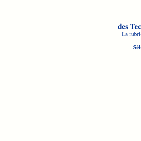
des Te
La rubr
Sél