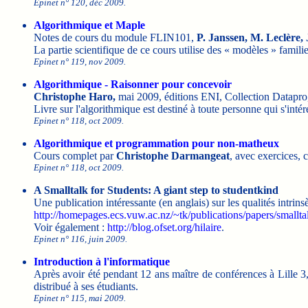
Epinet n° 120, déc 2009.
Algorithmique et Maple
Notes de cours du module FLIN101,
P. Janssen, M. Leclère, 
La partie scientifique de ce cours utilise des « modèles » famili
Epinet n° 119, nov 2009.
Algorithmique - Raisonner pour concevoir
Christophe Haro,
mai 2009, éditions ENI, Collection Datapro
Livre sur l'algorithmique est destiné à toute personne qui s'int
Epinet n° 118, oct 2009.
Algorithmique et programmation pour non-matheux
Cours complet par
Christophe Darmangeat
, avec exercices, 
Epinet n° 118, oct 2009.
A Smalltalk for Students: A giant step to studentkind
Une publication intéressante (en anglais) sur les qualités intr
http://homepages.ecs.vuw.ac.nz/~tk/publications/papers/smallta
Voir également :
http://blog.ofset.org/hilaire
.
Epinet n° 116, juin 2009.
Introduction à l'informatique
Après avoir été pendant 12 ans maître de conférences à Lille 3
distribué à ses étudiants.
Epinet n° 115, mai 2009.