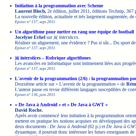
Initiation à la programmation avec Scheme
Laurent Bloch,
2e édition, juillet 2011, éditions Technip, 367 
La nouvelle édition, actualisée et très largement augmentée, de 
Epinet n° 137, sept 2011.
Un algorithme pour mettre en rang une équipe de football
Jocelyne Erhel
sur
)i( interstices
.
Réaliser un alignement, une évidence ? Pas si sûr... Du sport de
Epinet n° 137, sept 2011.
)i( interstices – Rubrique algorithmes
Les avancées en informatique sont intimement liées aux progrè
Epinet n° 137, sept 2011.
L'avenir de la programmation (2/6) : la programmation p
Deuxième article sur « L'avenir de la programmation » de
Rémi
L'auteur passe en revue différents langages susceptibles de co
Epinet n° 136, juin 2011.
« De Java à Android » et « De Java à GWT »
David Roche.
Après avoir commencé leur initiation à la programmation orienté
mettent en pratique les notions acquises en développant des ap
deux documents :
De Java à Android
(82 p.) et
De Java à GW
dynamique, il pourrait donc intéresser les futurs enseignants de 