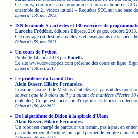
Ce cours, conforme aux programmes d'informatique en CPGE 
ensemble de 21 vidéos intitulé « Requêtes SQL sur une base
Epinet n° 159, nov. 2013.
ISN terminale S : activités et 130 exercices de programmat
Laroche Frédéric,
éditions Ellipses, 216 pages, octobre 2013.
Cet ouvrage est destiné aux élèves et enseignants de la spécia
Epinet n° 159, nov. 2013.
Un cours de Python
Publié le 14 août 2013 par
Panelli.
Le site www.developpez.com présente des cours en ligne. Signa
Epinet n° 158, oct. 2013.
Le problème du Grand-Duc
Alain Busser, Hilaire Fernandes.
Lorsque Cosme II de Médicis était élève, il pausait des questi
souvent que le 9 alors qu'il y a autant de manières d'écrire 
(calculer). Ce qui est l'occasion d'explorer les blocs et collectio
Epinet n° 150, déc 2012.
De l'algorithme de Didon à la spirale d'Ulam
Alain Busser, Hilaire Fernandes.
Un robot est chargé de parcourir un terrain, pas à pas, en entie
pas uniquement théorique, puisqu'il permet de réduire d'une d
Epinet n° 149, nov 2012.