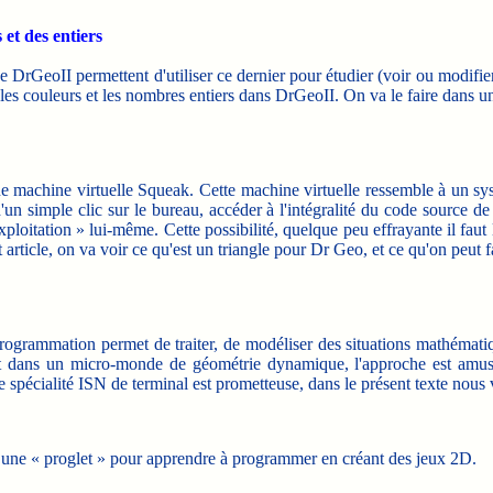
et des entiers
rGeoII permettent d'utiliser ce dernier pour étudier (voir ou modifier 
s les couleurs et les nombres entiers dans DrGeoII. On va le faire dans
e machine virtuelle Squeak. Cette machine virtuelle ressemble à un sys
'un simple clic sur le bureau, accéder à l'intégralité du code source
oitation » lui-même. Cette possibilité, quelque peu effrayante il faut 
icle, on va voir ce qu'est un triangle pour Dr Geo, et ce qu'on peut f
 programmation permet de traiter, de modéliser des situations mathémat
t dans un micro-monde de géométrie dynamique, l'approche est amusant
 spécialité ISN de terminal est prometteuse, dans le présent texte nous
t une « proglet » pour apprendre à programmer en créant des jeux 2D.