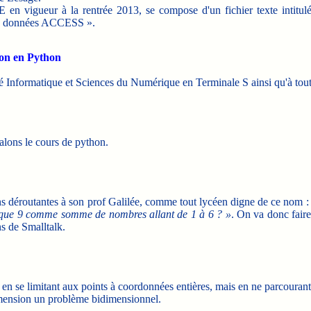
en vigueur à la rentrée 2013, se compose d'un fichier texte intitu
 de données ACCESS ».
ion en Python
lité Informatique et Sciences du Numérique en Terminale S ainsi qu'à t
lons le cours de python.
ons déroutantes à son prof Galilée, comme tout lycéen digne de ce nom 
10 que 9 comme somme de nombres allant de 1 à 6 ? »
. On va donc fair
ns de Smalltalk.
r, en se limitant aux points à coordonnées entières, mais en ne parcouran
imension un problème bidimensionnel.