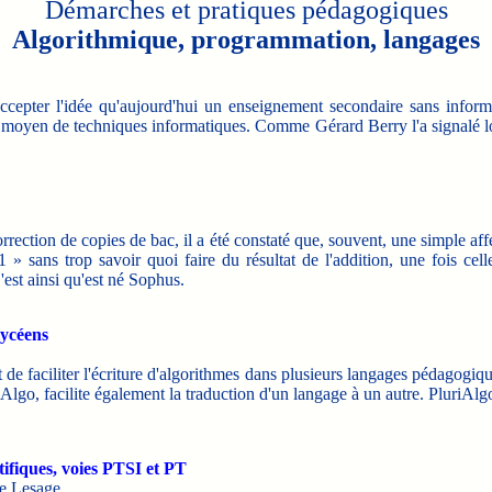
Démarches et pratiques pédagogiques
Algorithmique, programmation, langages
cepter l'idée qu'aujourd'hui un enseignement secondaire sans informat
 au moyen de techniques informatiques. Comme Gérard Berry l'a signalé l
correction de copies de bac, il a été constaté que, souvent, une simple
 » sans trop savoir quoi faire du résultat de l'addition, une fois ce
 C'est ainsi qu'est né Sophus.
lycéens
 est de faciliter l'écriture d'algorithmes dans plusieurs langages pédago
Algo, facilite également la traduction d'un langage à un autre. PluriAlgo
tifiques, voies PTSI et PT
e Lesage.