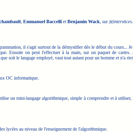
rchambault
,
Emmanuel Baccelli
et
Benjamin Wack
, sur
)i(interstices
.
mmation, il s'agit surtout de la démystifier dès le début du cours... Je
que. Ensuite on peut l'effectuer à la main, sur un paquet de cartes. 
que soit le langage employé, vaut tout autant pour un homme et n'a rien
 aux OC informatique.
il utilise un mini-langage algorithmique, simple à comprendre et à util
s des lycées au niveau de l'enseignement de l'algorithmique.