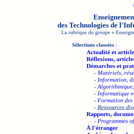
Enseignement
des Technologies de l'In
La rubrique du groupe
« Enseign
Sélections classées
:
Actualité et artic
Réflexions, articl
Démarches et prat
-
Matériels, rése
-
Information, d
-
Algorithmique
-
Informatique e
-
Formation des 
-
Ressources div
Rapports, document
-
Programmes offi
À l'étranger