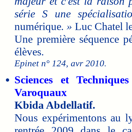
majeur et c'est la raison
série S une spécialisati
numérique
. »
Luc Chatel l
Une première séquence péd
élèves.
Epinet n° 124, avr 2010.
Sciences et Technique
Varoquaux
Kbida Abdellatif.
Nous expérimentons au ly
rentrée 2009 dans le ca