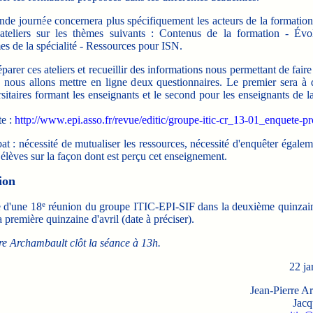
e journée concernera plus spécifiquement les acteurs de la formatio
 ateliers sur les thèmes suivants : Contenus de la formation - Évo
s de la spécialité - Ressources pour ISN.
rer ces ateliers et recueillir des informations nous permettant de faire
, nous allons mettre en ligne deux questionnaires. Le premier sera à d
sitaires formant les enseignants et le second pour les enseignants de la
te :
http://www.epi.asso.fr/revue/editic/groupe-itic-cr_13-01_enquete-p
at : nécessité de mutualiser les ressources, nécessité d'enquêter égale
 élèves sur la façon dont est perçu cet enseignement.
ion
e
 d'une 18
réunion du groupe ITIC-EPI-SIF dans la deuxième quinzai
 première quinzaine d'avril (date à préciser).
re Archambault clôt la séance à 13h.
22 ja
Jean-Pierre A
Jacq