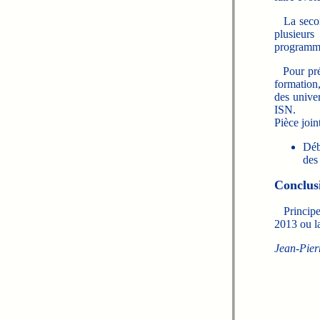
La second
plusieurs
programme
Pour prépa
formation
des univer
ISN.
Pièce join
Déb
des
Conclus
Principe
2013 ou la
Jean-Pier