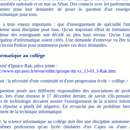
ssemblée nationale et en mai au Sénat. Des contacts avec les parlementa
aniser pour leur demander de poser la question d'un enseig
nformatique pour tous.
y a trois enjeux importants : que d'enseignement de spécialité l'in
ienne aussi discipline pour tous. Qu'un important effort de formation 
tinue des enseignants soit décidé au plus haut niveau. Qu'un Ca
égation d'informatique soient créés. Une demande d'entrevue va être fa
Vincent Peillon pour notamment porter ces deux demandes.
ormatique au collège
osé d'Ignace Rak, pièce jointe :
p://www.epi.asso.fr/revue/editic/groupe-itic-cr_13-01_I-Rak.htm
t : la nécessité d'une continuité et d'une progression école > collège > 
tion posée aux différents responsables des associations de prof
ie, lors d'une réunion le 17 décembre dernier, de savoir s'ils pensaie
rs de technologie devaient assurer l'enseignement de la science infor
la réponse a plutôt été négative. En revanche pas de problème bie
ment de la technique informatique.
la science informatique au collège doit être une discipline autonome
mêmes professeurs qu'au lycée (titulaires d'un Capes ou d'une a