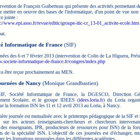
ervention de François Guiberteau qui présente des activités permettant d
de mettre en oeuvre des bases de l'informatique, d'un point de vue non
e jointe :
p://www.epi.asso.fr/revue/editic/groupe-itic-cr_13-01_activite-ecole.htm
at.
té Informatique de France
(SIF)
es des 6 et 7 février 2013 (intervention de Colin de La Higuera, Prési
w.societe-informatique-de-france.fr/congres/index.php
 être reçue prochainement au MEN.
journées de Nancy
(Monique Grandbastien)
Société Informatique de France, la DGESCO, Direction Gé
ement Scolaire, et le groupe IDEES (
idees.loria.fr
) du Loria organ
ur la formation ISN les 11 et 12 avril 2013 au Loria, à Nancy.
re journée est mutualisée avec le printemps pédagogique de la SIF et 
e sur les acteurs (enseignants-chercheurs et chercheurs intervena
 des enseignants, IPR, producteurs de ressources pour ISN) de la for
s de la spécialité ISN. L'objectif de ces journées est d'échanger, mu
uer les formations proposées dans les différentes académies.