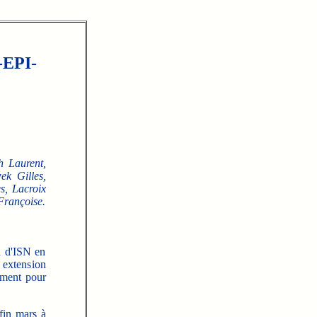
-EPI-
h Laurent,
ek Gilles,
s, Lacroix
Françoise.
n d'ISN en
n extension
ement pour
 fin mars à