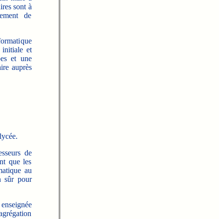
ires sont à
nement de
formatique
initiale et
pes et une
ire auprès
lycée.
esseurs de
nt que les
matique au
n sûr pour
 enseignée
grégation