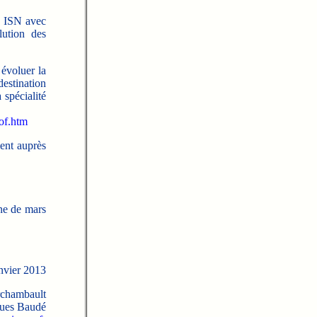
n ISN avec
lution des
 évoluer la
estination
 spécialité
rof.htm
ment auprès
ne de mars
nvier 2013
rchambault
ues Baudé