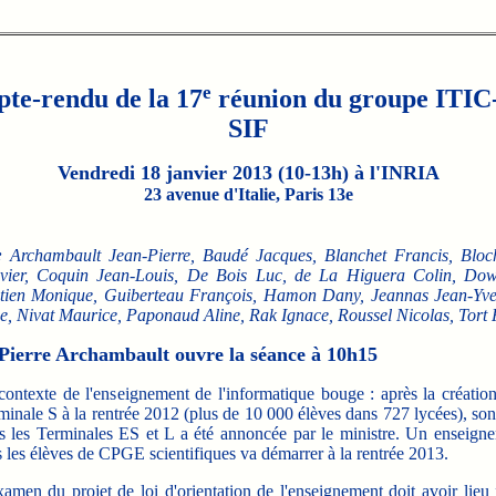
e
te-rendu de la 17
réunion du groupe ITIC
SIF
Vendredi 18 janvier 2013 (10-13h) à l'INRIA
23 avenue d'Italie, Paris 13e
:
Archambault Jean-Pierre, Baudé Jacques, Blanchet Francis, Bloc
vier, Coquin Jean-Louis, De Bois Luc, de La Higuera Colin, Dow
ien Monique, Guiberteau François, Hamon Dany, Jeannas Jean-Yve
, Nivat Maurice, Paponaud Aline, Rak Ignace, Roussel Nicolas, Tort 
-Pierre Archambault ouvre la séance à 10h15
contexte de l'enseignement de l'informatique bouge : après la créatio
minale S à la rentrée 2012 (plus de 10 000 élèves dans 727 lycées), so
s les Terminales ES et L a été annoncée par le ministre. Un enseign
s les élèves de CPGE scientifiques va démarrer à la rentrée 2013.
xamen du projet de loi d'orientation de l'enseignement doit avoir lieu