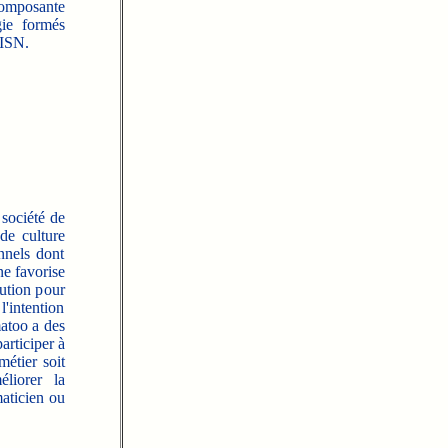
composante
gie formés
 ISN.
 société de
de culture
nnels dont
ne favorise
bution pour
l'intention
matoo a des
articiper à
métier soit
liorer la
maticien ou