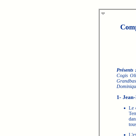
Comp
Présents 
Cogis Oli
Grandbast
Dominique
1- Jean
Le 
Ter
dan
tou
L'e