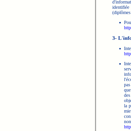
d'informa
identifié
(diplômes 
Pou
htt
3- L'inf
Int
htt
Int
ser
inf
l'é
pas
que
des
obje
la 
mie
conn
non
htt