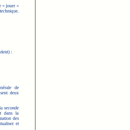
e « jouer »
 technique.
dent) :
nérale de
isent deux
la seconde
nt dans la
mation des
tualiser et