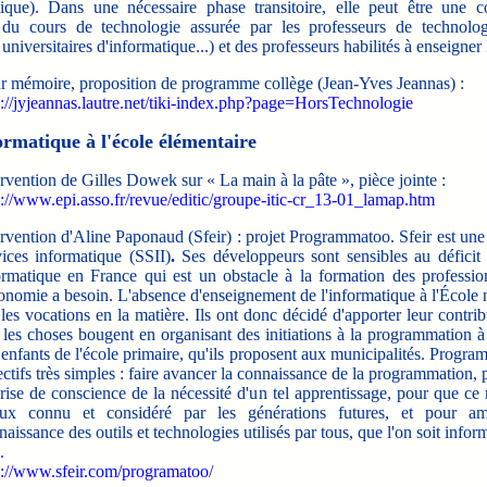
tique). Dans une nécessaire phase transitoire, elle peut être une 
e du cours de technologie assurée par les professeurs de technolo
universitaires d'informatique...) et des professeurs habilités à enseigner
r mémoire, proposition de programme collège (Jean-Yves Jeannas) :
p://jyjeannas.lautre.net/tiki-index.php?page=HorsTechnologie
ormatique à l'école élémentaire
ervention de Gilles Dowek sur « La main à la pâte », pièce jointe :
p://www.epi.asso.fr/revue/editic/groupe-itic-cr_13-01_lamap.htm
ervention d'Aline Paponaud (Sfeir) : projet Programmatoo. Sfeir est une
vices informatique (SSII)
.
Ses développeurs sont sensibles au déficit 
ormatique en France qui est un obstacle à la formation des professio
conomie a besoin. L'absence d'enseignement de l'informatique à l'École 
 les vocations en la matière. Ils ont donc décidé d'apporter leur contri
 les choses bougent en organisant des initiations à la programmation à 
 enfants de l'école primaire, qu'ils proposent aux municipalités. Progra
ctifs très simples : faire avancer la connaissance de la programmation, p
prise de conscience de la nécessité d'un tel apprentissage, pour que ce 
ux connu et considéré par les générations futures, et pour amé
aissance des outils et technologies utilisés par tous, que l'on soit infor
.
p://www.sfeir.com/programatoo/