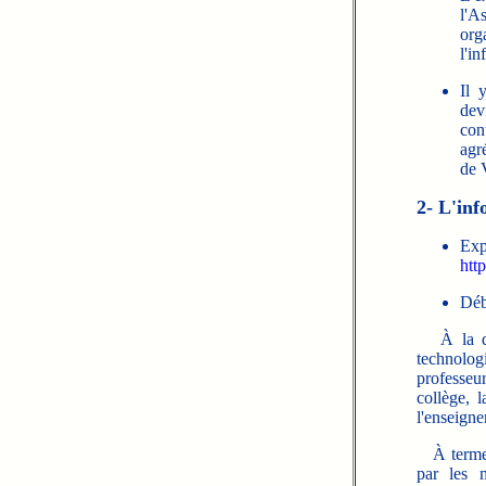
l'A
org
l'i
Il 
dev
con
agr
de 
2- L'inf
Exp
htt
Déba
À la ques
technolog
professeu
collège, 
l'enseigne
À terme, 
par les 