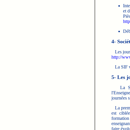
Int
et 
Pièc
htt
Déb
4- Socié
Les journé
http://ww
La SIF va
5- Les 
La SIF, 
l'Enseign
journées s
La premiè
est ciblé
formation
enseignant
faire évol