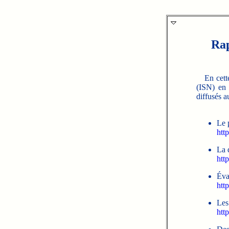
Rap
En cette 
(ISN) en 
diffusés a
Le 
htt
La 
htt
Éva
htt
Les
htt