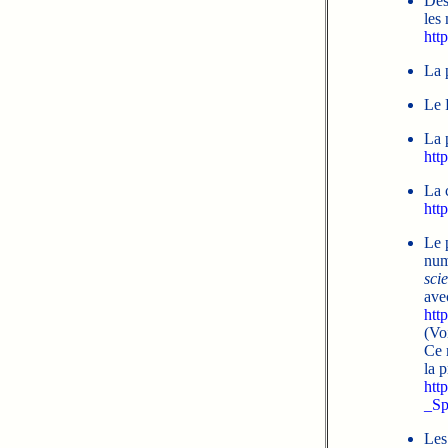
Des
les
htt
La 
Le 
La 
htt
La 
htt
Le 
num
sci
ave
htt
(Voi
Ce 
la p
htt
_Sp
Les