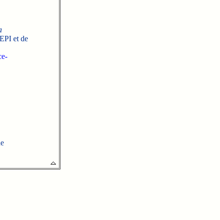
a
EPI et de
ce-
de