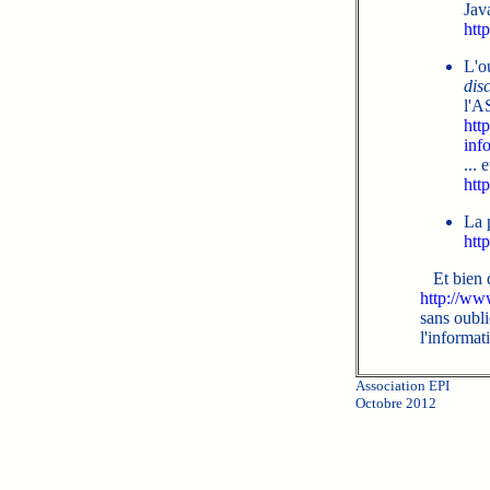
Java
htt
L'o
disc
l'A
htt
inf
... 
http
La 
htt
Et bien d'
http://ww
sans oubli
l'informat
Association EPI
Octobre 2012