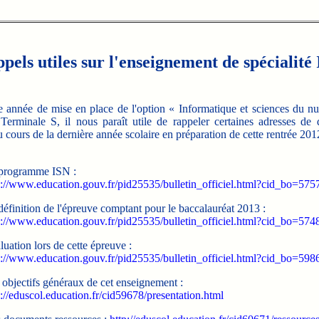
pels utiles sur l'enseignement de spécialité
année de mise en place de l'option « Informatique et sciences du n
Terminale S, il nous paraît utile de rappeler certaines adresses de
u cours de la dernière année scolaire en préparation de cette rentrée 201
programme ISN :
p://www.education.gouv.fr/pid25535/bulletin_officiel.html?cid_bo=575
définition de l'épreuve comptant pour le baccalauréat 2013 :
p://www.education.gouv.fr/pid25535/bulletin_officiel.html?cid_bo=574
luation lors de cette épreuve :
p://www.education.gouv.fr/pid25535/bulletin_officiel.html?cid_bo=598
 objectifs généraux de cet enseignement :
p://eduscol.education.fr/cid59678/presentation.html