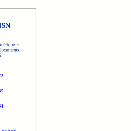
 ISN
umérique »
 documents
2.
72
89
64