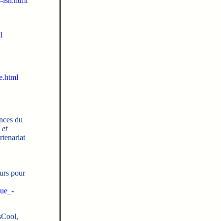
-isn.html
l
e.html
ences du
 et
rtenariat
eurs pour
que_-
sCool,