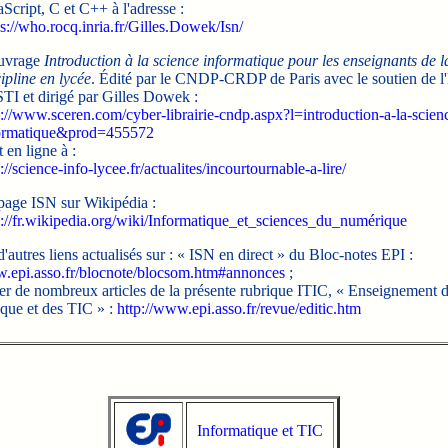
Script, C et C++ à l'adresse :
ps://who.rocq.inria.fr/Gilles.Dowek/Isn/
uvrage
Introduction à la science informatique pour les enseignants de l
ipline en lycée
. Édité par le CNDP-CRDP de Paris avec le soutien de l'
STI et dirigé par Gilles Dowek :
p://www.sceren.com/cyber-librairie-cndp.aspx?l=introduction-a-la-scien
ormatique&prod=455572
et en ligne à :
://science-info-lycee.fr/actualites/incourtournable-a-lire/
page ISN sur Wikipédia :
p://fr.wikipedia.org/wiki/Informatique_et_sciences_du_numérique
autres liens actualisés sur : « ISN en direct » du Bloc-notes EPI :
w.epi.asso.fr/blocnote/blocsom.htm#annonces
;
er de nombreux articles de la présente rubrique ITIC, « Enseignement 
ique et des TIC » :
http://www.epi.asso.fr/revue/editic.htm
Informatique et TIC