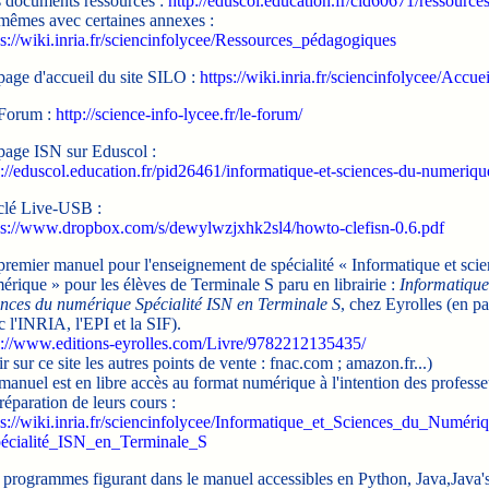
 documents ressources :
http://eduscol.education.fr/cid60671/ressources
 mêmes avec certaines annexes :
ps://wiki.inria.fr/sciencinfolycee/Ressources_pédagogiques
page d'accueil du site SILO :
https://wiki.inria.fr/sciencinfolycee/Accuei
Forum :
http://science-info-lycee.fr/le-forum/
page ISN sur Eduscol :
p://eduscol.education.fr/pid26461/informatique-et-sciences-du-numeriqu
clé Live-USB :
ps://www.dropbox.com/s/dewylwzjxhk2sl4/howto-clefisn-0.6.pdf
premier manuel pour l'enseignement de spécialité « Informatique et sci
érique » pour les élèves de Terminale S paru en librairie :
Informatique
ences du numérique Spécialité ISN en Terminale S
, chez Eyrolles (en pa
c l'INRIA, l'EPI et la SIF).
p://www.editions-eyrolles.com/Livre/9782212135435/
r sur ce site les autres points de vente : fnac.com ; amazon.fr...)
manuel est en libre accès au format numérique à l'intention des profess
réparation de leurs cours :
ps://wiki.inria.fr/sciencinfolycee/Informatique_et_Sciences_du_Numéri
écialité_ISN_en_Terminale_S
 programmes figurant dans le manuel accessibles en Python, Java,Java'