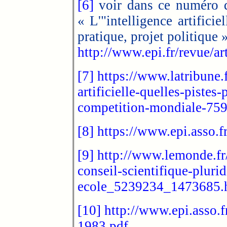
[6]
voir dans ce numéro d
« L'"intelligence artificie
pratique, projet politique »
http://www.epi.fr/revue/ar
[7]
https://www.latribune.
artificielle-quelles-pistes
competition-mondiale-75
[8]
https://www.epi.asso.f
[9]
http://www.lemonde.fr/
conseil-scientifique-plurid
ecole_5239234_1473685.
[10]
http://www.epi.asso.f
1983.pdf