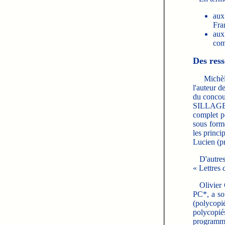
aux
Fra
aux 
com
Des ress
Michèle T
l'auteur 
du concou
SILLAGES,
complet p
sous forme
les princi
Lucien (p
D'autres c
« Lettres 
Olivier G
PC*, a so
(polycopi
polycopiés
programme