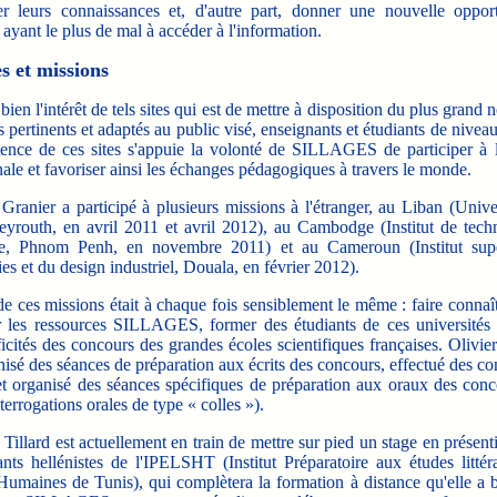
er leurs connaissances et, d'autre part, donner une nouvelle oppor
ayant le plus de mal à accéder à l'information.
s et missions
en l'intérêt de tels sites qui est de mettre à disposition du plus grand
pertinents et adaptés au public visé, enseignants et étudiants de nivea
stence de ces sites s'appuie la volonté de SILLAGES de participer à l
nale et favoriser ainsi les échanges pédagogiques à travers le monde.
ranier a participé à plusieurs missions à l'étranger, au Liban (Univer
eyrouth, en avril 2011 et avril 2012), au Cambodge (Institut de tech
, Phnom Penh, en novembre 2011) et au Cameroun (Institut supé
es et du design industriel, Douala, en février 2012).
ces missions était à chaque fois sensiblement le même : faire connaîtr
ir les ressources SILLAGES, former des étudiants de ces universités 
icités des concours des grandes écoles scientifiques françaises. Olivie
nisé des séances de préparation aux écrits des concours, effectué des 
et organisé des séances spécifiques de préparation aux oraux des conc
terrogations orales de type « colles »).
llard est actuellement en train de mettre sur pied un stage en présenti
nts hellénistes de l'IPELSHT (Institut Préparatoire aux études littér
umaines de Tunis), qui complètera la formation à distance qu'elle a b