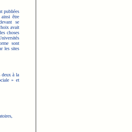
t publiées
ainsi être
 devant se
choix avait
 les choses
Universités
forme sont
 les sites
s deux à la
ciale » et
toires,