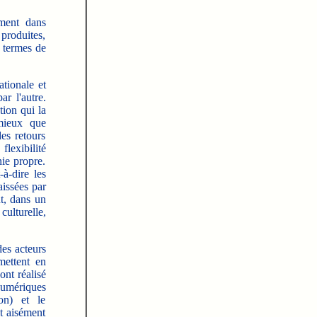
ment dans
 produites,
n termes de
tionale et
ar l'autre.
tion qui la
 mieux que
es retours
lexibilité
nie propre.
à-dire les
aissées par
nt, dans un
ulturelle,
des acteurs
 mettent en
ont réalisé
numériques
ion) et le
t aisément