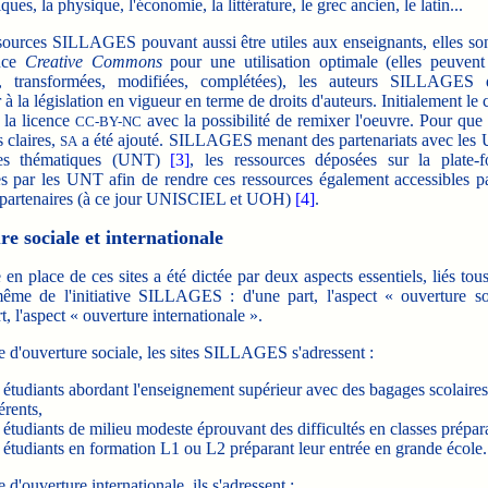
ues, la physique, l'économie, la littérature, le grec ancien, le latin...
urces SILLAGES pouvant aussi être utiles aux enseignants, elles son
ence
Creative Commons
pour une utilisation optimale (elles peuvent 
es, transformées, modifiées, complétées), les auteurs SILLAGES
à la législation en vigueur en terme de droits d'auteurs. Initialement le 
e la licence
avec la possibilité de remixer l'oeuvre. Pour que
CC-BY-NC
s claires,
a été ajouté. SILLAGES
menant des partenariats avec les 
SA
es thématiques (UNT)
[3]
, les
ressources déposées sur la plate-
es par les UNT afin de rendre ces ressources également accessibles par
artenaires (à ce jour UNISCIEL et UOH)
[4]
.
e sociale et internationale
 place de ces sites a été dictée par deux aspects essentiels, liés tou
ême de l'initiative SILLAGES : d'une part, l'aspect « ouverture so
rt, l'aspect « ouverture internationale ».
d'ouverture sociale, les sites SILLAGES s'adressent :
 étudiants abordant l'enseignement supérieur avec des bagages scolaires
érents,
 étudiants de milieu modeste éprouvant des difficultés en classes prépara
 étudiants en formation L1 ou L2 préparant leur entrée en grande école.
'ouverture internationale, ils s'adressent :