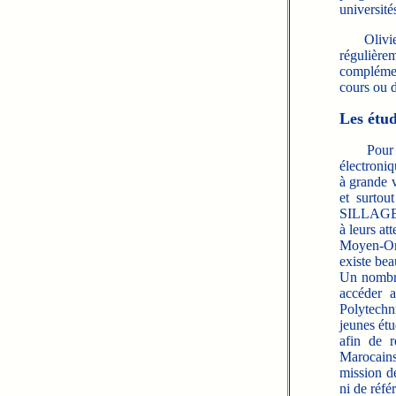
université
Olivier 
régulière
complément
cours ou d
Les étud
Pour Was
électroni
à grande v
et surtou
SILLAGES q
à leurs at
Moyen-Ori
existe bea
Un nombre
accéder a
Polytechni
jeunes étu
afin de r
Marocains
mission dé
ni de réfé