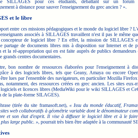
rme SILLAGES pour ces étudiants, débattant sur un forum
nement à distance pour sauver l'enseignement du grec ancien ? ».
S et le libre
rt entre ces missions pédagogiques et le monde du logiciel libre ? L'
s enseignants associés à SILLAGES travaillent n'est il pas le même que
concepteur de logiciel libre ? En effet, la mission de SILLAGES e
 le partage de documents libres mis à disposition sur Internet et de 
ion et la ré-appropriation qui en est faite auprès de publics demandeurs
e grands centres documentaires.
, bon nombre de ressources élaborées pour l'enseignement à dist
râce à des logiciels libres, tels que Geany, Amaya ou encore Open
 être lues par l'ensemble des navigateurs, en particulier Mozilla Firefox
cas, notamment, des ressources créées en grec ancien. Les sites eux-
 logiciels et licences libres (MediaWiki pour le wiki SILLAGES et C
ion de la plate-forme SILAGES).
ase (tirée du site framasoft.net),
« Issu du monde éducatif, Framas
 sites web collaboratifs à géométrie variable dont le dénominateur com
ibre et son état d'esprit. Il vise à diffuser le logiciel libre et à le fair
plus large public. »
, pourrait très bien être adaptée à la communauté
ives