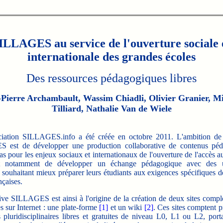
ILLAGES au service de l'ouverture sociale 
internationale des grandes écoles
Des ressources pédagogiques libres
-Pierre Archambault, Wassim Chiadli, Olivier Granier, Mi
Tilliard, Nathalie Van de Wiele
tion SILLAGES.info a été créée en octobre 2011. L'ambition de l'
 est de développer une production collaborative de contenus péd
s pour les enjeux sociaux et internationaux de l'ouverture de l'accès 
et notamment de développer un échange pédagogique avec des un
 souhaitant mieux préparer leurs étudiants aux exigences spécifiques 
nçaises.
ative SILLAGES est ainsi à l'origine de la création de deux
sites compl
s sur Internet : une plate-forme
[1]
et un wiki
[2]
. Ces sites comptent 
 pluridisciplinaires libres et gratuites de niveau L0, L1 ou L2, port