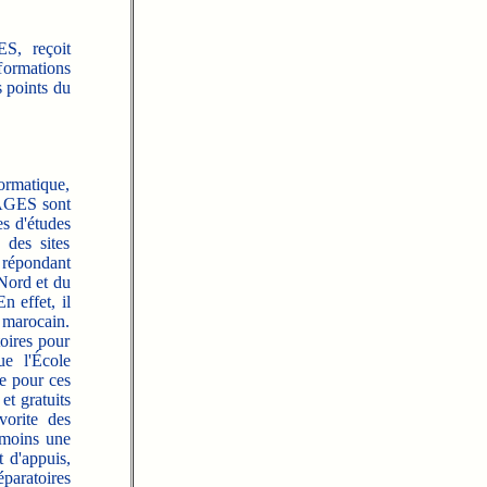
S, reçoit
formations
s points du
rmatique,
LAGES sont
es d'études
 des sites
s répondant
 Nord et du
 effet, il
t marocain.
oires pour
ue l'École
le pour ces
et gratuits
vorite des
nmoins une
t d'appuis,
éparatoires