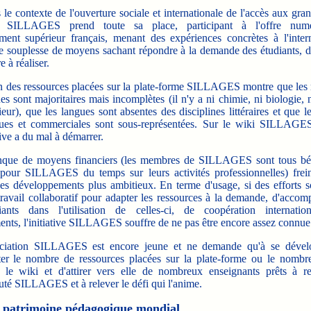
e contexte de l'ouverture sociale et internationale de l'accès aux gra
tive SILLAGES prend toute sa place, participant à l'offre num
ement supérieur français, menant des expériences concrètes à l'intern
ne souplesse de moyens sachant répondre à la demande des étudiants, d
e à réaliser.
des ressources placées sur la plate-forme SILLAGES montre que les 
ues sont majoritaires mais incomplètes (il n'y a ni chimie, ni biologie, 
ieur), que les langues sont absentes des disciplines littéraires et que l
es et commerciales sont sous-représentées. Sur le wiki SILLAGES,
ive a du mal à démarrer.
e de moyens financiers (les membres de SILLAGES sont tous bén
pour SILLAGES du temps sur leurs activités professionnelles) frei
s développements plus ambitieux. En terme d'usage, si des efforts so
travail collaboratif pour adapter les ressources à la demande, d'acco
ants dans l'utilisation de celles-ci, de coopération internatio
ents, l'initiative SILLAGES souffre de ne pas être encore assez connue
ation SILLAGES est encore jeune et ne demande qu'à se dévelo
er le nombre de ressources placées sur la plate-forme ou le nombre 
r le wiki et d'attirer vers elle de nombreux enseignants prêts à re
é SILLAGES et à relever le défi qui l'anime.
 patrimoine pédagogique mondial