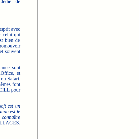
 dédié de
esprit avec
 celui qui
st bien de
promouvoir
 et souvent
ance sont
Office, et
 ou Safari.
mêmes font
eCILL pour
oft est un
mun est le
e connaître
 SILLAGES.