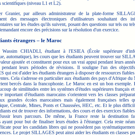
s scientifiques (niveau L1 et L2).
Granier, par ailleurs administrateur de la plate-forme SILLAGE
ment des messages électroniques d'utilisateurs souhaitant des in
aires sur les études qu'ils suivent, posant des questions sur tels ou tel
emandant encore des précisions sur la résolution d'un exercice.
iants étrangers – le Maroc
sim CHIADLI, étudiant à l'ESIEA (École supérieure d'info
que, automatique), les cours que les étudiants peuvent trouver sur SIL
aleur ajoutée et constituent pour eux un vrai appui pendant leurs anné
t pendant leurs périodes de révisions. Il souligne l'un des objectifs
ui est d'aider les étudiants étrangers à disposer de ressources fiable
tentes. Cela s'adresse en particulier aux étudiants des pays d'Afrique du
ent bercés dans la francophonie. Le Maroc en est un bon exemple. En
ucoup de similitudes entre les systèmes d'études supérieures français e
 important d'étudiants marocains s'orientent vers les classes préparat
ux grandes écoles marocaines mais également françaises telles q
que, Centrale, Mines, Ponts et Chaussées, HEC, etc. Et le plus diffici
diants est de trouver des informations, des cours et des exercices fiables 
éussir leurs parcours. De même, la France reste la destination fa
 ayant pour but de finaliser leurs études à l'étranger. Cela reste néa
licate pour les candidats libres qui ne possèdent pas systématiquemen
rences. Le projet SILLAGES peut ainsi aider les étudiants en classes pr