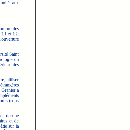
tunité aux
 nombre des
u L1 et L2.
'ouverture
sité Saint
nologie du
rieur des
e, utiliser
étrangères
r Granier a
compléments
ours (sous
el, destiné
aires et de
âtie sur la