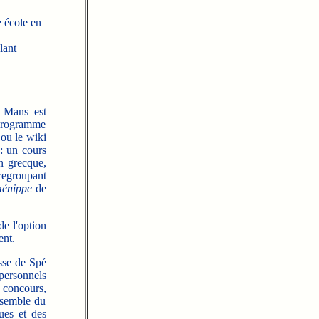
e école en
lant
u Mans est
 programme
ou le wiki
: un cours
n grecque,
 regroupant
ménippe
de
de l'option
ent.
sse de Spé
personnels
 concours,
ensemble du
ues et des