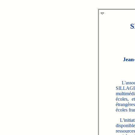
S
Jean
L'associa
SILLAGES
multimédia
écoles, 
étrangères
écoles fra
L'initi
disponible
ressources