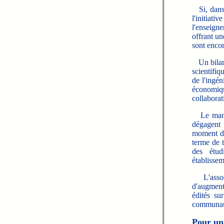
Si, dans l
l'initia
l'enseign
offrant u
sont encor
Un bilan 
scientifiq
de l'ingén
économiqu
collaborat
Le manqu
dégagent 
moment de
terme de 
des étudi
établissem
L'associ
d'augment
édités su
communaut
Pour un