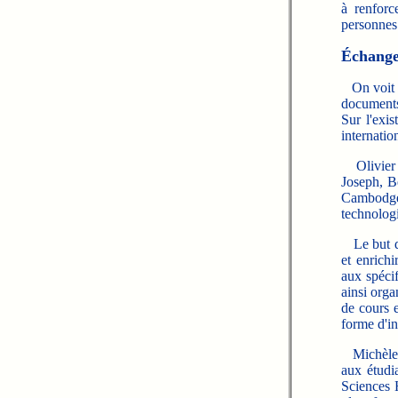
à renforc
personnes 
Échange
On voit bi
documents 
Sur l'exi
internatio
Olivier G
Joseph, B
Cambodge
technologi
Le but de 
et enrich
aux spécif
ainsi orga
de cours 
forme d'in
Michèle Ti
aux étudia
Sciences H