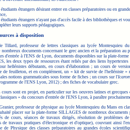
 étudiants étrangers désirant entrer en classes préparatoires ou en grand
nce,
étudiants étrangers n'ayant pas d'accès facile à des bibliothèques et vou
pléter leurs supports pédagogiques.
ources à disposition
illard, professeur de lettres classiques au lycée Montesquieu d
de nombreux documents concernant le grec ancien et la préparation au
rs d'entrée à l'ENS de Lyon, documents disponibles sur la plate-forme 
 les deux types de ressources étant reliés par des liens hypertextes 
our hellénistes débutants, en cours d'élaboration ; un cours de versio
 de feuilleton, et en complément, un « kit de survie de l'helléniste »
pales notions grammaticales sous forme de fiches ; un cours sur l'
Icaro
rogramme de l'ENS Lyon, 2012) ; des fiches de vocabulaire grec.
ours sont en projet, en particulier sur les oeuvres latines et grecques 
classiques » du concours d'entrée de l'ENS Lyon, à paraître prochainem
ranier, professeur de physique au lycée Montesquieu du Mans en cla
uhaité placer sur la plate-forme SILLAGES de nombreux documents 
és de cours, séances de travaux dirigés, résolution de problèmes de
 de travaux pratiques d'électronique et d'optique), couvrant ainsi l'
 de Physique des classes préparatoires au grandes écoles scientifiq