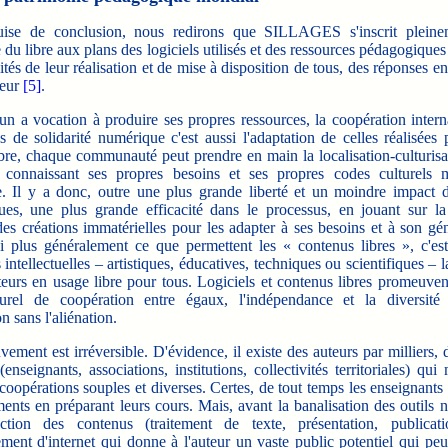
ise de conclusion, nous redirons que SILLAGES s'inscrit pleine
 du libre aux plans des logiciels utilisés et des ressources pédagogiques
tés de leur réalisation et de mise à disposition de tous, des réponses e
teur
[5]
.
 a vocation à produire ses propres ressources, la coopération interna
 de solidarité numérique c'est aussi l'adaptation de celles réalisées p
bre, chaque communauté peut prendre en main la localisation-culturisa
 connaissant ses propres besoins et ses propres codes culturels
. Il y a donc, outre une plus grande liberté et un moindre impact d
es, une plus grande efficacité dans le processus, en jouant sur la f
des créations immatérielles pour les adapter à ses besoins et à son gé
si plus généralement ce que permettent les « contenus libres », c'est-
 intellectuelles – artistiques, éducatives, techniques ou scientifiques – l
teurs en usage libre pour tous. Logiciels et contenus libres promeuve
urel de coopération entre égaux, l'indépendance et la diversité c
on sans l'aliénation.
nt est irréversible. D'évidence, il existe des auteurs par milliers, 
(enseignants, associations, institutions, collectivités territoriales) qui
coopérations souples et diverses. Certes, de tout temps les enseignants 
ents en préparant leurs cours. Mais, avant la banalisation des outils 
tion des contenus (traitement de texte, présentation, publicat
ment d'internet qui donne à l'auteur un vaste public potentiel qui peu