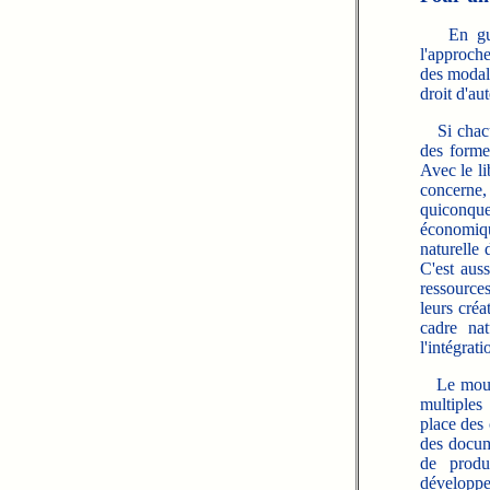
En gu
l'approche
des modali
droit d'au
Si chacun
des formes
Avec le li
concerne,
quiconque
économiqu
naturelle 
C'est aus
ressources
leurs créa
cadre nat
l'intégrati
Le mouveme
multiples 
place des 
des docum
de produc
développe