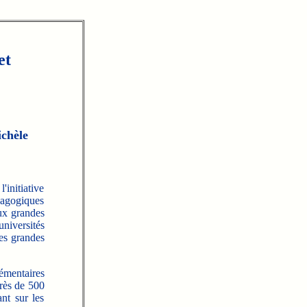
et
chèle
initiative
agogiques
aux grandes
iversités
des grandes
émentaires
près de 500
ant sur les