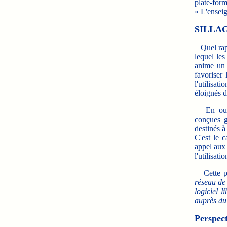
plate-fo
« L'enseig
SILLAGE
Quel rappo
lequel le
anime un 
favoriser
l'utilisat
éloignés d
En outre
conçues g
destinés à
C'est le 
appel aux
l'utilisat
Cette phr
réseau de
logiciel l
auprès du 
Perspect