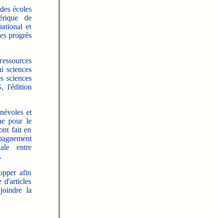
ndes écoles
érique de
ational et
es progrès
ressources
ni sciences
es sciences
 l'édition
évoles et
ne pour le
nt fait en
mpagnement
nale entre
.
pper afin
d'articles
joindre la