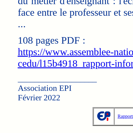
du métier d'enseignant : l'é
face entre le professeur et se
...
108 pages PDF :
https://www.assemblee-nation
cedu/l15b4918_rapport-info
___________________
Association EPI
Février 2022
Rapport