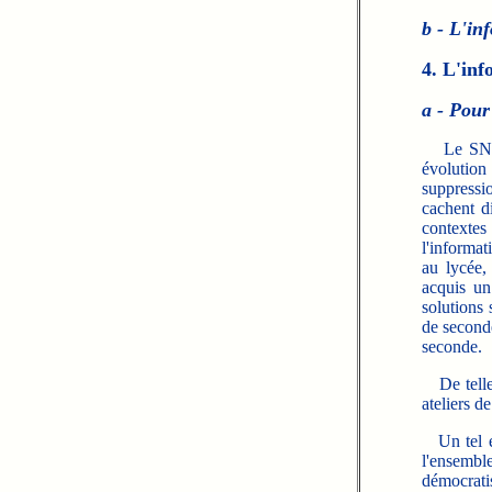
b - L'in
4. L'inf
a - Pour
Le SNES a
évolution
suppressio
cachent d
contextes
l'informat
au lycée,
acquis un
solutions 
de seconde
seconde.
De telles
ateliers d
Un tel en
l'ensemb
démocratis