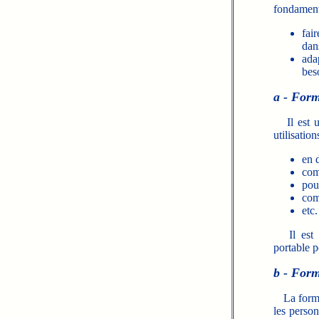
fondament
fai
dan
ada
bes
a - Form
Il est ur
utilisatio
en 
com
pou
com
etc.
Il est in
portable p
b - Form
La formati
les person