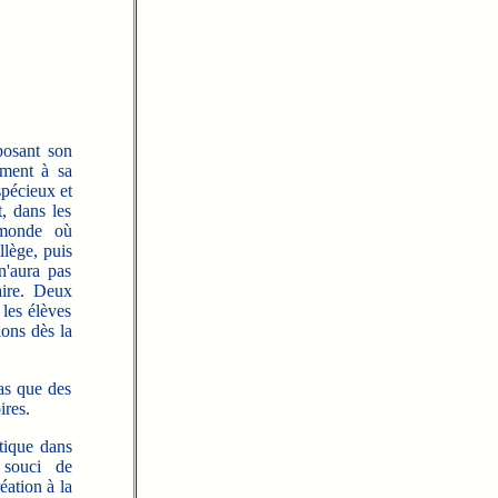
posant son
ument à sa
spécieux et
, dans les
n monde où
llège, puis
n'aura pas
aire. Deux
 les élèves
ions dès la
as que des
ires.
tique dans
 souci de
éation à la