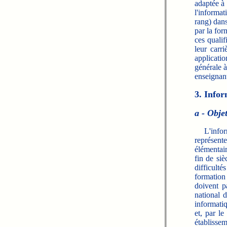
adaptée à 
l'informat
rang) dans
par la for
ces qualif
leur carr
applicati
générale à
enseignant
3. Infor
a - Obje
L'informa
représent
élémentai
fin de siè
difficult
formation
doivent p
national 
informatiq
et, par le
établissem