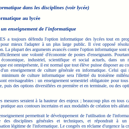
formatique dans les disciplines (voir lycée)
ormatique au lycée
 un enseignement de l'informatique
 toujours défendu l'option informatique des lycées tout en pro
 pour mieux l'adapter à un plus large public. Il s'est opposé résol
n. La plupart des arguments avancés contre l'option informatique sont 
ifficilement une volonté d'économie de postes d'enseignants. Pourtant
 économique, industriel, scientifique et social actuels, dans u
ique est omniprésente, il est normal que tout élève puisse disposer au co
 d'un enseignement de culture générale en informatique. Celui qui 
 minimum de culture informatique sera l'illettré du troisième millén
sont envisageables : un enseignement semestriel obligatoire pour tous
, puis des options diversifiées en première et en terminale, ou des opt
 mesures seraient à la hauteur des enjeux ; beaucoup plus en tous c
e pratique aux contours incertains et aux modalités de création très aléato
seignement permettrait le développement de l'utilisation de l'informa
le des disciplines générales et techniques, et répondrait à un
ation légitime de l'informatique. Le congrès en réclame d'urgence la cr