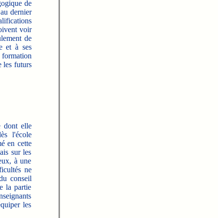
agogique de
 au dernier
lifications
oivent voir
oulement de
e et à ses
 formation
 les futurs
 dont elle
ès l'école
é en cette
ais sur les
eux, à une
icultés ne
du conseil
 la partie
enseignants
équiper les