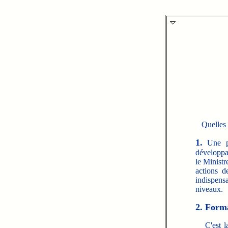
Quelles s
1.
Une pol
développan
le Ministr
actions d
indispens
niveaux.
2. Form
C'est la 