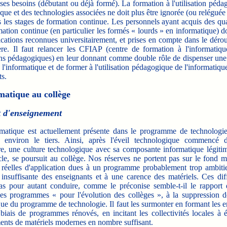
ses besoins (débutant ou déjà formé). La formation à l'utilisation péd
ique et des technologies associées ne doit plus être ignorée (ou reléguée
 les stages de formation continue. Les personnels ayant acquis des qua
mation continue (en particulier les formés « lourds » en informatique) d
ications reconnues universitairement, et prises en compte dans le dér
ière. Il faut relancer les CFIAP (centre de formation à l'informatiqu
ons pédagogiques) en leur donnant comme double rôle de dispenser une
 l'informatique et de former à l'utilisation pédagogique de l'informatique
s.
matique au collège
t d'enseignement
tique est actuellement présente dans le programme de technologie
e environ le tiers. Ainsi, après l'éveil technologique commencé d
re, une culture technologique avec sa composante informatique légitim
cle, se poursuit au collège. Nos réserves ne portent pas sur le fond m
és réelles d'application dues à un programme probablement trop ambiti
 insuffisante des enseignants et à une carence des matériels. Ces diff
as pour autant conduire, comme le préconise semble-t-il le rapport 
des programmes « pour l'évolution des collèges », à la suppression de
ue du programme de technologie. Il faut les surmonter en formant les 
 biais de programmes rénovés, en incitant les collectivités locales à 
ents de matériels modernes en nombre suffisant.