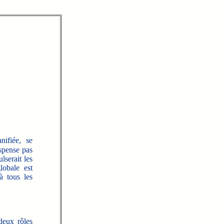
nifiée, se
ispense pas
lserait les
lobale est
à tous les
deux rôles