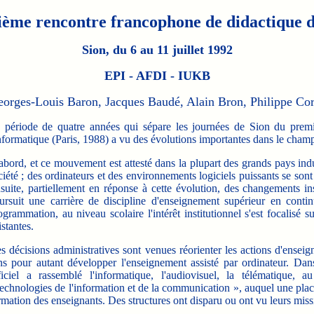
sième rencontre francophone de didactique 
Sion, du 6 au 11 juillet 1992
EPI - AFDI - IUKB
Georges-Louis Baron, Jacques Baudé, Alain Bron, Philippe Co
 période de quatre années qui sépare les journées de Sion du premi
informatique (Paris, 1988) a vu des évolutions importantes dans le champ
abord, et ce mouvement est attesté dans la plupart des grands pays indust
ciété ; des ordinateurs et des environnements logiciels puissants se sont 
suite, partiellement en réponse à cette évolution, des changements inst
ursuit une carrière de discipline d'enseignement supérieur en conti
ogrammation, au niveau scolaire l'intérêt institutionnel s'est focalisé su
istantes.
s décisions administratives sont venues réorienter les actions d'ensei
ns pour autant développer l'enseignement assisté par ordinateur. Dan
ficiel a rassemblé l'informatique, l'audiovisuel, la télématique,
technologies de l'information et de la communication », auquel une place 
rmation des enseignants. Des structures ont disparu ou ont vu leurs miss