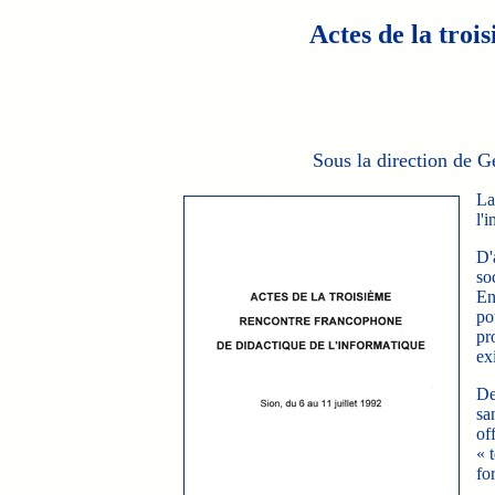
Actes de la troi
Sous la direction de 
La
l'
D'
so
En
po
pr
ex
De
sa
of
« 
fo