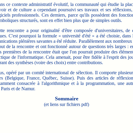
ns ce contexte administratif évolutif, la communauté qui étudie la plac
voir et de culture a cependant poursuivi ses travaux et ses réflexions
giciels professionnels. Ces derniers, parce qu'ils possèdent des fonction
mboliques structurés, sont en effet bien plus que de simples outils.
tte rencontre a pour originalité d'être composée d'universitaires, d
es. C'est pourquoi la formule « université d'été » a été choisie, dans
ications plénières savantes a été réduite. Parallèlement aux nombreux at
but de la rencontre et ont fonctionné autour de questions très larges : 
remières de la rencontre était que l'on pourrait produire des élément
tique de l'informatique. Cela amenait, pour être fidèle à l'esprit des jo
rant des synthèses (voire des choix) entre contributions.
us, opéré par un comité international de sélection. Il comporte plusieur
s (Belgique, France, Québec, Suisse). Puis des articles de réflexion
otamment consacrée à l'algorithmique et à la programmation, une aut
 Paris et de Namur.
Sommaire
(et liens sur fichiers pdf)