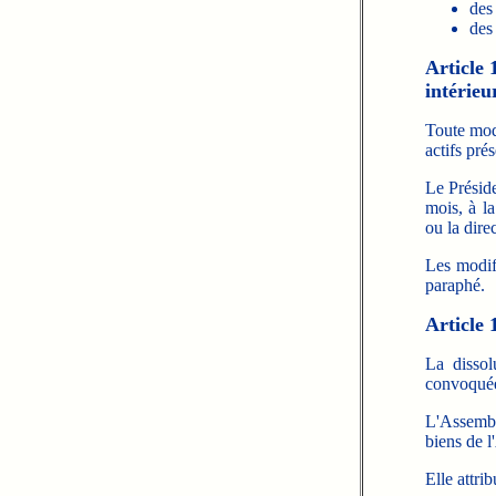
des 
des
Article 
intérieu
Toute modi
actifs pré
Le Préside
mois, à la
ou la dire
Les modif
paraphé.
Article 
La dissol
convoquée 
L'Assembl
biens de l
Elle attri