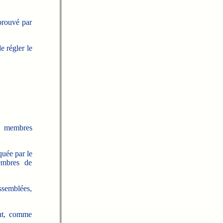
pprouvé par
e régler le
s membres
quée par le
embres de
ssemblées,
ut, comme