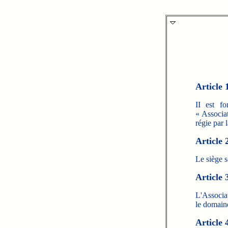
Article 
II est f
« Associa
régie par 
Article 
Le siège s
Article 
L'Associat
le domaine
Article 