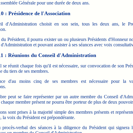
'Assemblée Générale pour une durée de deux ans.
10 : Présidence de l'Association
l d'Administration choisit en son sein, tous les deux ans, le Pr
ion.
 du Président, il pourra exister un ou plusieurs Présidents d'Honneur 
 d'Administration et pouvant assister à ses séances avec voix consultati
11 : Réunions du Conseil d'Administration
 se réunit chaque fois qu'il est nécessaire, sur convocation de son Pré
e du tiers de ses membres.
nce d'au moins cinq de ses membres est nécessaire pour la val
ons.
re peut se faire représenter par un autre membre du Conseil d'Admin
 chaque membre présent ne pourra être porteur de plus de deux pouvoir
ons sont prises à la majorité simple des membres présents et représent
, la voix du Président est prépondérante.
nu procès-verbal des séances à la diligence du Président qui signera l
vec un membre du Conseil d'Administration.