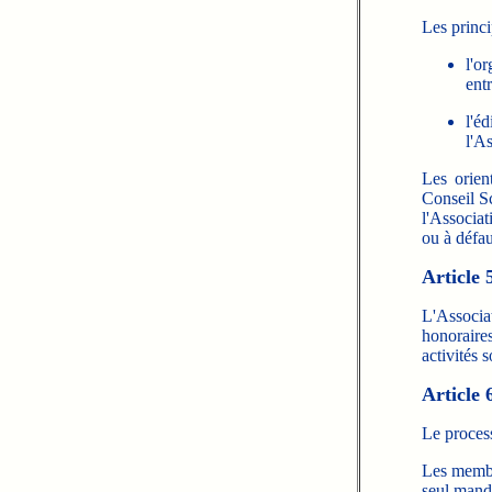
Les princi
l'o
ent
l'é
l'As
Les orien
Conseil S
l'Associa
ou à défau
Article 
L'Associa
honorair
activités 
Article 
Le process
Les membr
seul mand