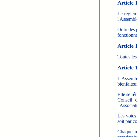
Article 
Le règleme
l'Assembl
Outre les 
fonctionne
Article 
Toutes le
Article 
L'Assemb
bienfaiteu
Elle se ré
Conseil 
l'Associat
Les votes
soit par c
Chaque m