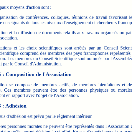
paux moyens d'action sont :
rganisation de conférences, colloques, réunions de travail favorisant l
re enseignants de tous les niveaux d'enseignement et chercheurs franco
dition et la diffusion de documents relatifs aux travaux organisés ou pa
sociation.
tations et les choix scientifiques sont arrêtés par un Conseil Scient
cientifique comprend des membres des pays francophones représentés 
tion. Les membres du Conseil Scientifique sont nommés par l'Assemblé
t par le Conseil d'Administration.
5 : Composition de l'Association
tion se compose de membres actifs, de membres bienfaiteurs et 
es. Ces membres peuvent être des personnes physiques ou morales
sont en rapport avec l'objet de l'Association.
6 : Adhésion
us d'adhésion est prévu par le règlement intérieur.
es personnes morales ne peuvent être représentés dans l'Association 
ataire qu'ils auront désigné à cet effet. En cas d'empêchement du mand