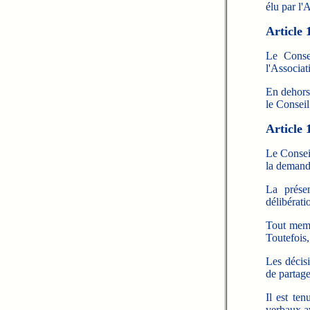
élu par l
Article 
Le Consei
l'Associat
En dehors
le Conseil
Article 
Le Conseil
la demand
La prése
délibérati
Tout memb
Toutefois,
Les décisi
de partage
Il est te
verbaux a