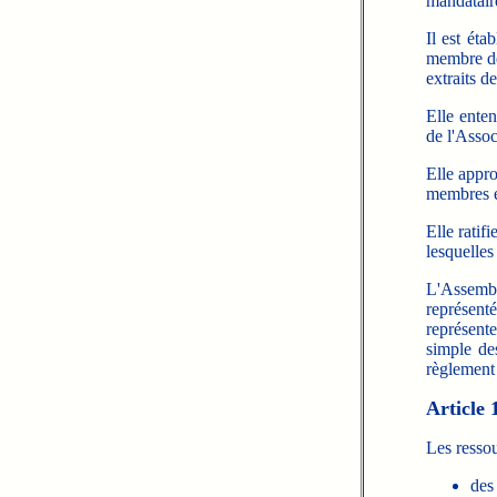
mandataire
Il est éta
membre de
extraits d
Elle enten
de l'Asso
Elle appro
membres é
Elle ratif
lesquelles
L'Assembl
représen
représente
simple de
règlement 
Article 
Les ressou
des