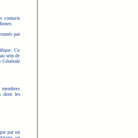
es contacts
phones
tronnés par
ifique. Ce
au sein de
e Générale
de membres
 dont les
que par un
ataire, un