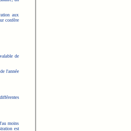
ration aux
eur confère
 valable de
de l'année
différentes
d'au moins
tration est