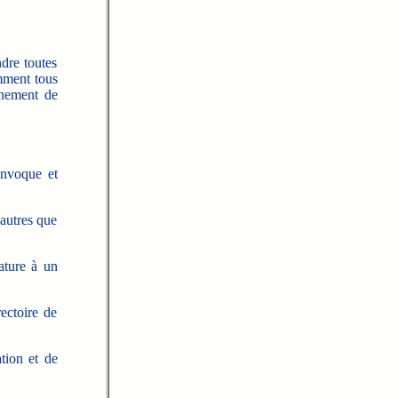
dre toutes
amment tous
nnement de
convoque et
 autres que
ature à un
rectoire de
tion et de