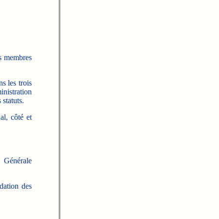
des membres
s les trois
inistration
 statuts.
l, côté et
e Générale
dation des