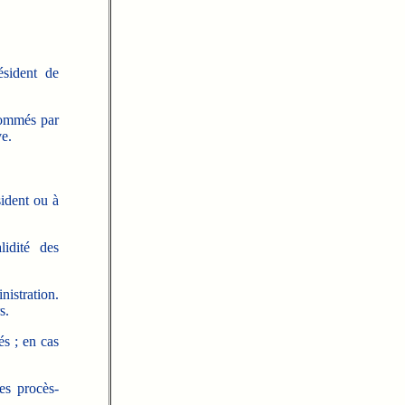
ésident de
nommés par
ve.
sident ou à
idité des
istration.
s.
és ; en cas
es procès-