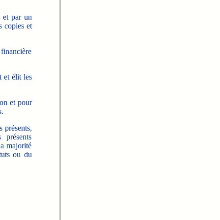
t et par un
 copies et
 financière
et élit les
ion et pour
s.
 présents,
 présents
la majorité
tuts ou du