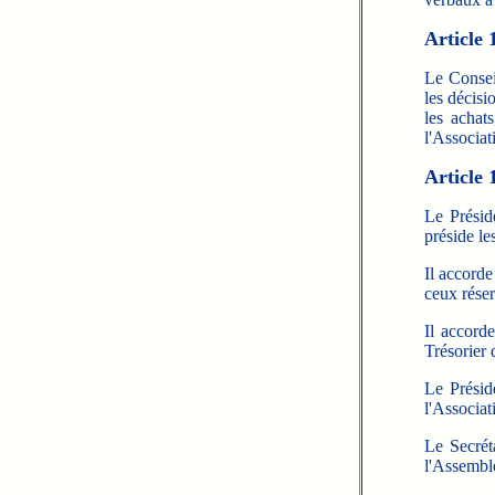
Article 
Le Consei
les décisi
les achat
l'Associat
Article 
Le Préside
préside le
Il accorde
ceux réser
Il accord
Trésorier 
Le Préside
l'Associat
Le Secrét
l'Assembl