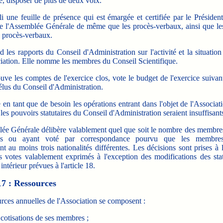
, disposer de plus de deux voix.
bli une feuille de présence qui est émargée et certifiée par le Présiden
 l'Assemblée Générale de même que les procès-verbaux, ainsi que les
e procès-verbaux.
d les rapports du Conseil d'Administration sur l'activité et la situation
ciation. Elle nomme les membres du Conseil Scientifique.
uve les comptes de l'exercice clos, vote le budget de l'exercice suivant 
lus du Conseil d'Administration.
ie en tant que de besoin les opérations entrant dans l'objet de l'Associat
 les pouvoirs statutaires du Conseil d'Administration seraient insuffisant
ée Générale délibère valablement quel que soit le nombre des membres
tés ou ayant voté par correspondance pourvu que les membres
nt au moins trois nationalités différentes. Les décisions sont prises à 
s votes valablement exprimés à l'exception des modifications des sta
intérieur prévues à l'article 18.
17 : Ressources
rces annuelles de l'Association se composent :
 cotisations de ses membres ;