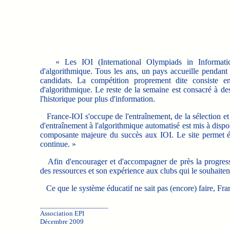
« Les IOI (International Olympiads in Informatics) 
d'algorithmique. Tous les ans, un pays accueille pendant
candidats. La compétition proprement dite consiste
d'algorithmique. Le reste de la semaine est consacré à des
l'historique pour plus d'information.
France-IOI s'occupe de l'entraînement, de la sélection et
d'entraînement à l'algorithmique automatisé est mis à disposi
composante majeure du succès aux IOI. Le site permet ég
continue. »
Afin d'encourager et d'accompagner de près la progress
des ressources et son expérience aux clubs qui le souhaiten
Ce que le système éducatif ne sait pas (encore) faire, Fran
___________________
Association EPI
Décembre 2009