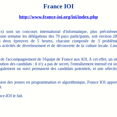
France IOI
http://www.france-ioi.org/ioi/index.php
sont un concours international d'informatique, plus préciséme
 une semaine les délégations des 70 pays participants, soit environ 2
 en deux épreuves de 5 heures, chacune composée de 3 problèm
 activités de divertissement et de découverte de la culture locale. Lis
 de l'accompagnement de l'équipe de France aux IOI. A cet effet, un si
tion des candidats : il n'y a pas de secret, l'entraînement intensif est u
alement un suivi permanent des candidats potentiels, et une sélecti
ion des jeunes en programmation et algorithmique, France IOI appor
t.
ce-IOI le fait.