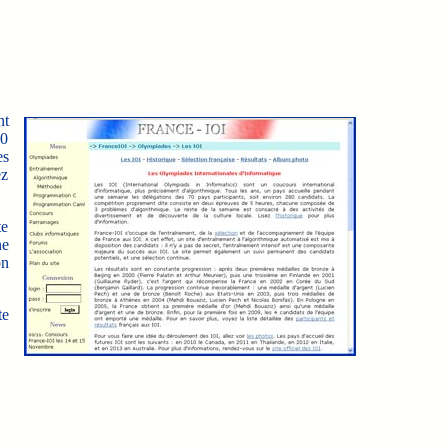
nt
80
es
ez
te
ne
on
te