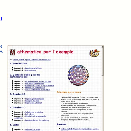
l
de
es