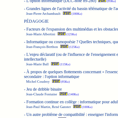
-
L'option informatique (DLC-note 89-280)
(95Ko)
-
Grandes lignes de l'activité du bassin télématique de l'
Jean-Pierre Archambault
(180Ko)
PÉDAGOGIE
-
Facteurs de l'expansion des multimédias et les obstacles
Jean-Marie Albertini
(125Ko)
-
Informatique ou cosmopoésie ? Quelles techniques, quell
Jean-François Berthon
(125Ko)
-
L'enjeu déclaratif (ou de l'influence de l'enseignement 
intellectuelle)
Jean-Marie Ball
(115Ko)
-
À propos de quelques flottements concernant « l'essenc
secondaire : l'option informatique
Michel Coudroy
(95Ko)
-
Jeu de dribble binaire
Jean-Claude Fontaine
(140Ko)
-
Formation continue en collège : informatique pour adul
Jean-Paul Martin, René Ganster
(100Ko)
-
Un autre problème de compatibilité : enseigner l'informat