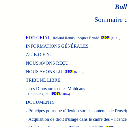
Bull
Sommaire du
ÉDITORIAL
,
Roland Ramis, Jacques Baudé
(85Ko)
INFORMATIONS GÉNÉRALES
AU B.O.E.N.
NOUS AVONS REÇU
NOUS AVONS LU
(65Ko)
TRIBUNE LIBRE
-
Les Dinosaures et les Mohicans
Bruno Piguet
(70Ko)
DOCUMENTS
-
Principes pour une réflexion sur les contenus de l'ense
-
Acquisition de droit d'usage dans le cadre des « licenc