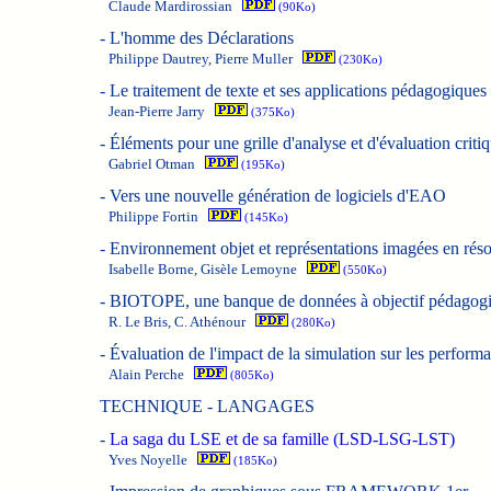
Claude Mardirossian
(90Ko)
-
L'homme des Déclarations
Philippe Dautrey, Pierre Muller
(230Ko)
-
Le traitement de texte et ses applications pédagogiques 
Jean-Pierre Jarry
(375Ko)
-
Éléments pour une grille d'analyse et d'évaluation criti
Gabriel Otman
(195Ko)
-
Vers une nouvelle génération de logiciels d'EAO
Philippe Fortin
(145Ko)
-
Environnement objet et représentations imagées en réso
Isabelle Borne, Gisèle Lemoyne
(550Ko)
-
BIOTOPE, une banque de données à objectif pédagog
R. Le Bris, C. Athénour
(280Ko)
-
Évaluation de l'impact de la simulation sur les perfo
Alain Perche
(805Ko)
TECHNIQUE - LANGAGES
-
La saga du LSE et de sa famille (LSD-LSG-LST)
Yves Noyelle
(185Ko)