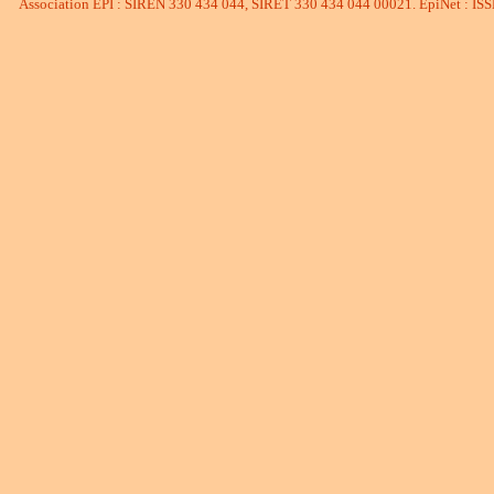
Association EPI : SIREN 330 434 044, SIRET 330 434 044 00021. EpiNet : IS
l'informatique est devenu
second degré. Une agréga
créés. Dans un autre regi
phénomène de société fac
vigilance est de la respo
Il reste de cette période
intellectuel qui a vocatio
que mémoire de ce qui a 
l'association s'emploien