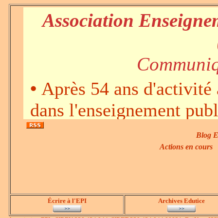
Association Enseignem
Communiqu
•
Après 54 ans d'activité 
dans l'enseignement publ
l'EPI réunie le 14 juin 2
Blog E
débat, de dissoudre l'asso
Actions en cours
inspiré et accompagné de
innovations liées à l'inf
Écrire à l'EPI
Archives Edutice
public. Mais désormais, 