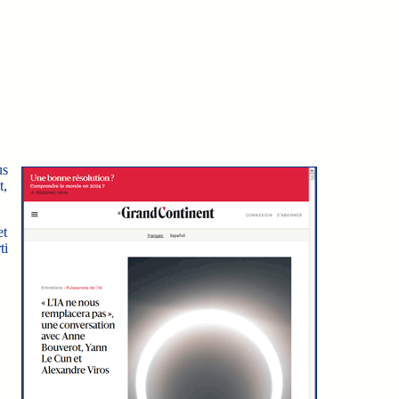
us
t,
et
ti