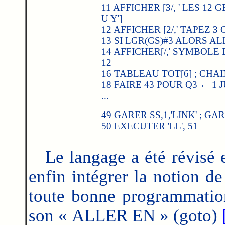
11 AFFICHER [3/, ' LES 12 G
U Y']
12 AFFICHER [2/,' TAPEZ 3 G
13 SI LGR(GS)#3 ALORS AL
14 AFFICHER[/,' SYMBOLE 
12
16 TABLEAU TOT[6] ; CHAI
18 FAIRE 43 POUR Q3 ← 1 
...
49 GARER SS,1,'LINK' ; GAR
50 EXECUTER 'LL', 51
Le langage a été révisé 
enfin intégrer la notion de
toute bonne programmation
son « ALLER EN » (goto)