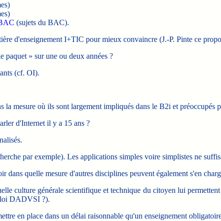
es)
es)
m#BAC
(sujets du BAC).
matière d'enseignement I+TIC pour mieux convaincre (J.-P. Pinte ce propos
le paquet » sur une ou deux années ?
nts (cf. OI).
ns la mesure où ils sont largement impliqués dans le B2i et préoccupés
ler d'Internet il y a 15 ans ?
nalisés.
herche par exemple). Les applications simples voire simplistes ne suffis
oir dans quelle mesure d'autres disciplines peuvent également s'en charg
uelle culture générale scientifique et technique du citoyen lui permetten
a loi DADVSI ?).
 mettre en place dans un délai raisonnable qu'un enseignement obligatoire