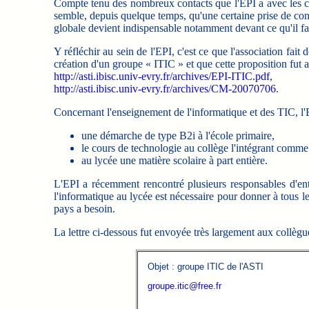
Compte tenu des nombreux contacts que l'EPI a avec les coll
semble, depuis quelque temps, qu'une certaine prise de cons
globale devient indispensable notamment devant ce qu'il faut
Y réfléchir au sein de l'EPI, c'est ce que l'association fait
création d'un groupe « ITIC » et que cette proposition fut a
http://asti.ibisc.univ-evry.fr/archives/EPI-ITIC.pdf
,
http://asti.ibisc.univ-evry.fr/archives/CM-20070706
.
Concernant l'enseignement de l'informatique et des TIC, l'
une démarche de type B2i à l'école primaire,
le cours de technologie au collège l'intégrant comm
au lycée une matière scolaire à part entière.
L'EPI a récemment rencontré plusieurs responsables d'ent
l'informatique au lycée est nécessaire pour donner à tous le
pays a besoin.
La lettre ci-dessous fut envoyée très largement aux collègue
Objet : groupe ITIC de l'ASTI
groupe.itic@free.fr