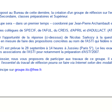
posé au Bureau de cette dernière, la création d'un groupe de réflexion sur l'
: Secondaire, classes préparatoires et Supérieur.
roupe sera – dans un premier temps – coordonné par Jean-Pierre Archambault
c des collègues de SPECIF, de l'AFUL, du CREIS, d'APRIL et d'ADULLACT. (AT
sir l'opportunité de la réponse (ci-dessous) de Nicolas Sarkozy à la que
e en mesure de faire des propositions concrètes au nom de l'ASTI qui fédère n
TI est prévue le 28 septembre à 14 heures à Jussieu (Paris 5°), Le lieu exa
des associations de l'ASTI pour notamment la préparation d'ASTI'2007.
dossier, nous vous proposons de participer aux travaux de ce groupe. Il
,
l'essentiel du travail de réflexion pourra se faire via Internet selon des modali
incipe sur
groupe.itic@free.fr
.