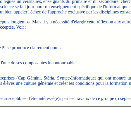
ègues universitaires, enseignants du primaire et du secondaire, cherche
cience se fait jour pour un enseignement spécifique de l'informatique e
 bien appeler l'échec de l'approche exclusive par les disciplines exista
 depuis longtemps. Mais il y a nécessité d'élargir cette réflexion aux aut
cceptée. Voir :
EPI se prononce clairement pour :
e l'une de ses composantes incontournable,
reprises (Cap Gémini, Stéria, Syntec-Informatique) qui ont montré un
s élèves une culture générale et créer les conditions pour la formation ul
s susceptibles d'être intéressé(e)s par les travaux de ce groupe (5 sept