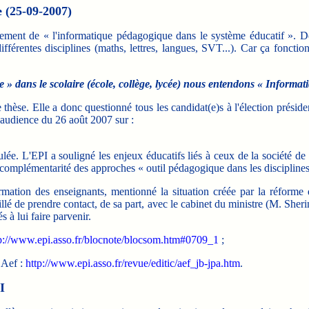
e (25-09-2007)
pement de « l'informatique pédagogique dans le système éducatif ». D
ifférentes disciplines (maths, lettres, langues, SVT...). Car ça foncti
» dans le scolaire (école, collège, lycée) nous entendons « Informat
e thèse. Elle a donc questionné tous les candidat(e)s à l'élection prési
audience du 26 août 2007 sur :
ulée. L'EPI a souligné les enjeux éducatifs liés à ceux de la société de
la complémentarité des approches « outil pédagogique dans les disciplines
ation des enseignants, mentionné la situation créée par la réforme d
llé de prendre contact, de sa part, avec le cabinet du ministre (M. Sheri
à lui faire parvenir.
p://www.epi.asso.fr/blocnote/blocsom.htm#0709_1
;
 Aef :
http://www.epi.asso.fr/revue/editic/aef_jb-jpa.htm
.
I