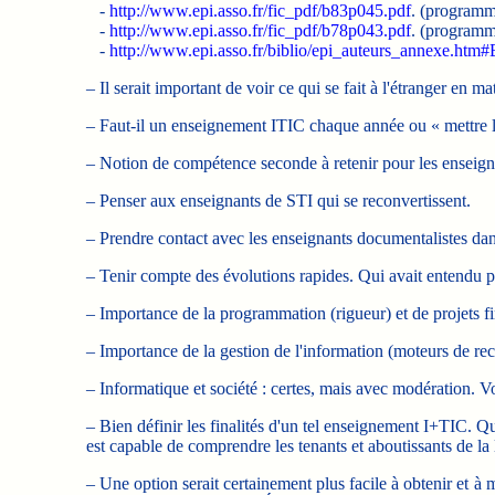
-
http://www.epi.asso.fr/fic_pdf/b83p045.pdf
. (programm
-
http://www.epi.asso.fr/fic_pdf/b78p043.pdf
. (programm
-
http://www.epi.asso.fr/biblio/epi_auteurs_annexe.ht
– Il serait important de voir ce qui se fait à l'étranger en 
– Faut-il un enseignement ITIC chaque année ou « mettre 
– Notion de compétence seconde à retenir pour les enseigna
– Penser aux enseignants de STI qui se reconvertissent.
– Prendre contact avec les enseignants documentalistes da
– Tenir compte des évolutions rapides. Qui avait entendu par
– Importance de la programmation (rigueur) et de projets fi
– Importance de la gestion de l'information (moteurs de rec
– Informatique et société : certes, mais avec modération. V
– Bien définir les finalités d'un tel enseignement I+TIC. Q
est capable de comprendre les tenants et aboutissants de l
– Une option serait certainement plus facile à obtenir et à