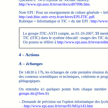
http://www.epi.asso.fr/revue/docu/d0709b.htm
.
Note EPI : Pour un enseignement de culture générale « Inf
http://asti.ibisc.univ-evry.fr/archives/EPI-ITIC.pdf
.
Rubrique « Informatique et TIC » du site EPI :
http://www
Le groupe ITIC-ASTI compte, au 01-10-2007,
55
membre
TIC (ITIC) dans le système éducatif : usages des TIC dan
On pourra se référer à
http://www.epi.asso.fr/revue/edit
4 – Actions
A – échanges
De 14h30 à 17h, les échanges de cette première réunion du gr
des contenus scientifiques et techniques, cohérents et prog
pédagogiques.
On retiendra ici quelques points forts chaque membre 
groupe.itic@free.fr
)
– Demande de précision sur l'option informatique des lycée
-
http://www.epi.asso.fr/revue/81/b81p143.htm