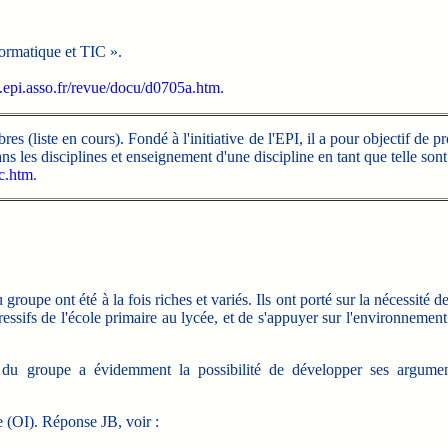
ormatique et TIC ».
.epi.asso.fr/revue/docu/d0705a.htm
.
s (liste en cours). Fondé à l'initiative de l'EPI, il a pour objectif de 
s les disciplines et enseignement d'une discipline en tant que telle son
ic.htm
.
oupe ont été à la fois riches et variés. Ils ont porté sur la nécessité de
ressifs de l'école primaire au lycée, et de s'appuyer sur l'environnemen
du groupe a évidemment la possibilité de développer ses arguments
 (OI). Réponse JB, voir :