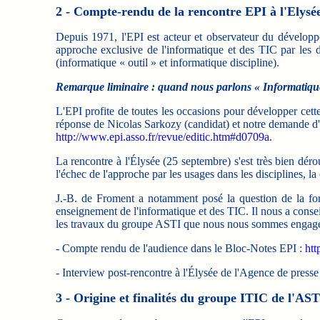
2 - Compte-rendu de la rencontre EPI à l'Elysé
Depuis 1971, l'EPI est acteur et observateur du dévelop
approche exclusive de l'informatique et des TIC par les d
(informatique « outil » et informatique discipline).
Remarque liminaire : quand nous parlons « Informatique 
L'EPI profite de toutes les occasions pour développer cett
réponse de Nicolas Sarkozy (candidat) et notre demande d'
http://www.epi.asso.fr/revue/editic.htm#d0709a
.
La rencontre à l'Élysée (25 septembre) s'est très bien déro
l'échec de l'approche par les usages dans les disciplines, 
J.-B. de Froment a notamment posé la question de la form
enseignement de l'informatique et des TIC. Il nous a consei
les travaux du groupe ASTI que nous nous sommes engagés 
- Compte rendu de l'audience dans le Bloc-Notes EPI :
htt
- Interview post-rencontre à l'Élysée de l'Agence de presse
3 - Origine et finalités du groupe ITIC de l'AST