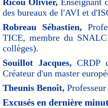
Ricou
Olivier,
Enseignant c
des bureaux de l'AVI et d'I
Robreau Sébastien,
Profes
TICE, membre du SNALC (S
collèges).
Souillot Jacques,
CRDP de 
Créateur d'un master europé
Theunis Benoît,
Professeur
Excusés en dernière minu