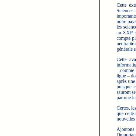
Cette ext
Sciences 
importante
notre pays
les scienc
e
au XXI
s
compte plu
neutralité
générale s
Cette ava
informati
– comme l
ligne – do
après une 
puisque c
sauront s
par une in
Certes, le
que celle-
nouvelles 
Ajoutons 
l'importan