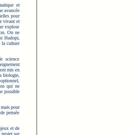
matique et
ne avancée
ielles pour
e vivant et
que explose
tion. On ne
loi Hadopi,
 la culture
de science
seignement
ent mis en
a biologie,
 optionnel,
ons qui ne
e possible
s mais pour
s de pensée
jeux et de
 projet sur