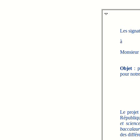
Les signat
à
Monsieur 
Objet
: p
pour notre
Le projet
République
et scien
baccalaur
des différ