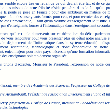
us semble encore très en retrait de ce qui devrait être fait et de ce q
ne des raisons de cette frilosité réside peut-être dans le fait qu'un 
 de la poule se pose en France : pour être ambitieux en matière de f
ique il faut des enseignants formés pour cela, et pour recruter des ensei
ine est l'informatique, il faut qu'un volume d'enseignement le justifie. 
pas d'enseignants formés à l'informatique dans l'enseignement secondai
nsez qu'il est utile d'intervenir sur ce thème lors du débat parlemen
 de vous rencontrer pour vous présenter plus en détail notre analyse e
 le déploiement de l'informatique dans le système éducatif, indisp
ement scientifique, technologique et donc économique de notre
t, enjeu majeur pour notre pays, nécessite qu'une formation informatiq
e des enseignants soit rapidement organisée.
 prions d'accepter, Monsieur le Président, l'expression de notre con
.
biteboul, membre de l'Académie des Sciences, Professeur au Collège d
erre Archambault, Président de l'association Enseignement Public et In
Berry, professeur au Collège de France, membre de l'Académie des scie
e des technologies