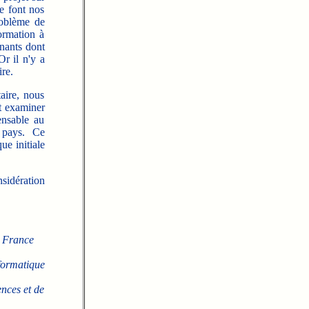
ue font nos
problème de
ormation à
gnants dont
Or il n'y a
re.
taire, nous
t examiner
ensable au
 pays. Ce
ue initiale
sidération
e France
formatique
nces et de