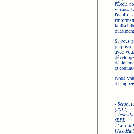
l'École no
voisins. U
l'oeuf et
l'informat
la discipl
quasiment 
Si vous pe
proposons
avec vous
développ
déploiemen
et continu
Nous vous
distinguée
- Serge A
(2012)
- Jean-Pi
(EPI)
- Gérard 
l'Académi