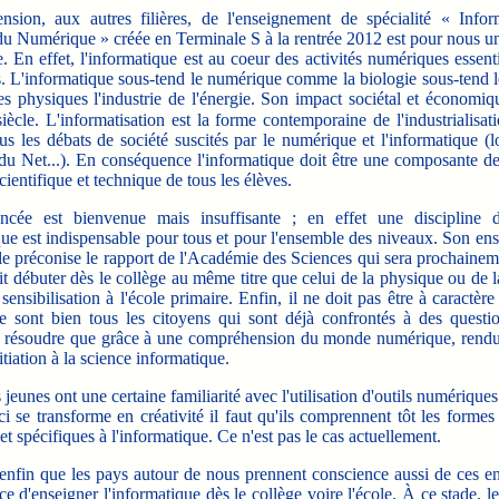
ension, aux autres filières, de l'enseignement de spécialité « Infor
du Numérique » créée en Terminale S à la rentrée 2012 est pour nous u
. En effet, l'informatique est au coeur des activités numériques essent
. L'informatique sous-tend le numérique comme la biologie sous-tend l
es physiques l'industrie de l'énergie. Son impact sociétal et économi
iècle. L'informatisation est la forme contemporaine de l'industrialisa
s les débats de société suscités par le numérique et l'informatique (
 du Net...). En conséquence l'informatique doit être une composante de
cientifique et technique de tous les élèves.
ncée est bienvenue mais insuffisante ; en effet une discipline 
que est indispensable pour tous et pour l'ensemble des niveaux. Son en
e préconise le rapport de l'Académie des Sciences qui sera prochainem
it débuter dès le collège au même titre que celui de la physique ou de l
sensibilisation à l'école primaire. Enfin, il ne doit pas être à caractère
e sont bien tous les citoyens qui sont déjà confrontés à des questi
e résoudre que grâce à une compréhension du monde numérique, rendu
itiation à la science informatique.
s jeunes ont une certaine familiarité avec l'utilisation d'outils numérique
ci se transforme en créativité il faut qu'ils comprennent tôt les forme
et spécifiques à l'informatique. Ce n'est pas le cas actuellement.
enfin que les pays autour de nous prennent conscience aussi de ces en
ce d'enseigner l'informatique dès le collège voire l'école. À ce stade, le