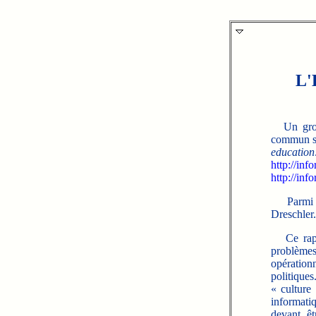
L'
Un groupe
commun sur
education:
http://inf
http://inf
Parmi le
Dreschler.
Ce rappor
problèm
opération
politiques
« culture
informati
devant ê