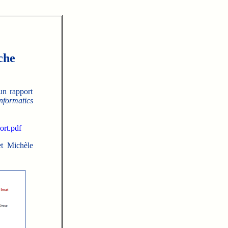
che
un rapport
nformatics
ort.pdf
t Michèle