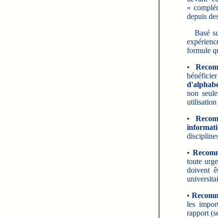
« complém
depuis des
Basé sur 
expérien
formule q
•
Recom
bénéfici
d'alphabé
non seule
utilisation
•
Recom
informat
disciplines
•
Recomm
toute urge
doivent ê
universitai
•
Recomm
les impor
rapport (s