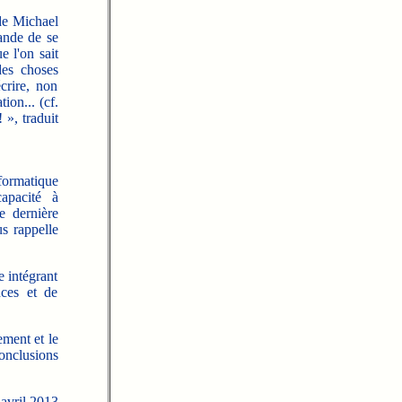
 de Michael
ande de se
e l'on sait
des choses
crire, non
on... (cf.
 », traduit
nformatique
apacité à
e dernière
s rappelle
e intégrant
nces et de
ement et le
onclusions
avril 2013