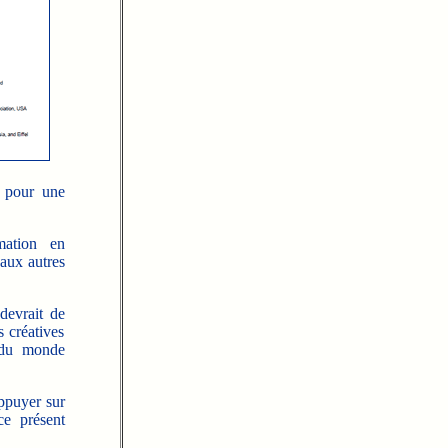
s pour une
mation en
 aux autres
devrait de
s créatives
s du monde
ppuyer sur
ce présent