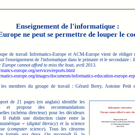
Enseignement de l'informatique :
Europe ne peut se permettre de louper le co
 de travail Informatics-Europe et ACM-Europe vient de rédiger 
 l'enseignement de l'informatique dans le primaire et le secondaire :
I
 Europe cannot afford to miss the boat
, avril 2013.
ormatics-europe.org/services/reports.html
ormatics-europe.org/images/documents/informatics-education-europe-rep
s membres du groupe de travail : Gérard Berry, Antoine Petit e
t de 21 pages (en anglais) identifie les
es et propose des recommandations
nelles (schéma directeur) pour les décideurs
. Il établit une distinction claire entre la
 numérique » (
digital literacy
) et la science
que (
computer science
). Tous les citoyens
tre formés aux deux. On reconnaît là, la