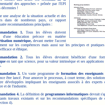
entarité des approches » prônée par l'EPI
 décennies !
une analyse de la situation actuelle et des
ces dans de nombreux pays, ce rapport
uatre recommandations principales :
mandation 1.
Tous les élèves doivent
er d'une éducation précoce en matière
tisation numérique,
devant mettre l'accent
ment sur les compétences mais aussi sur les principes et pratique
 efficace et éthique.
mandation 2.
Tous les élèves devraient bénéficier d'une for
ique
en tant que science, pour sa valeur intrinsèque et ses applications
.
andation 3.
Un vaste programme de
formation des enseignants
nce être lancé. Pour amorcer le processus, à court terme, des solution
tre développées impliquant les enseignants associés à des expert
re et de l'industrie.
andation 4.
La définition de
programmes informatiques
devrait s'a
tants travaux existants et sur les recommandations spécifiques de 
ection 4).