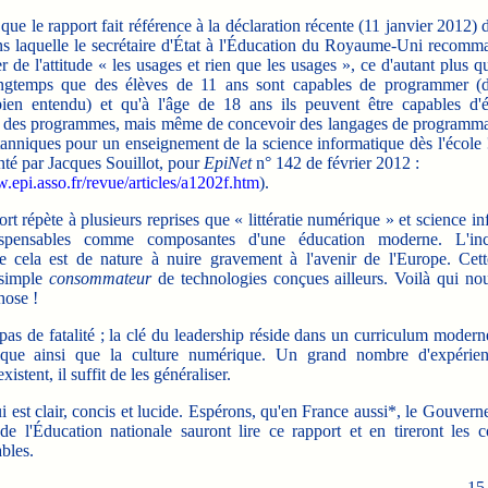
e le rapport fait référence à la déclaration récente (11 janvier 2012)
s laquelle le secrétaire d'État à l'Éducation du Royaume-Uni recomm
r de l'attitude « les usages et rien que les usages », ce d'autant plus qu
ngtemps que des élèves de 11 ans sont capables de programmer (
bien entendu) et qu'à l'âge de 18 ans ils peuvent être capables d'é
 des programmes, mais même de concevoir des langages de programmati
anniques pour un enseignement de la science informatique dès l'école !
té par Jacques Souillot, pour
EpiNet
n° 142 de février 2012 :
.epi.asso.fr/revue/articles/a1202f.htm
).
 répète à plusieurs reprises que « littératie numérique » et science i
ispensables comme composantes d'une éducation moderne. L'inc
re cela est de nature à nuire gravement à l'avenir de l'Europe. Cett
 simple
consommateur
de technologies conçues ailleurs. Voilà qui nou
hose !
as de fatalité ; la clé du leadership réside dans un curriculum modern
tique ainsi que la culture numérique. Un grand nombre d'expérie
xistent, il suffit de les généraliser.
est clair, concis et lucide. Espérons, qu'en France aussi*, le Gouvern
 de l'Éducation nationale sauront lire ce rapport et en tireront les c
bles.
15 