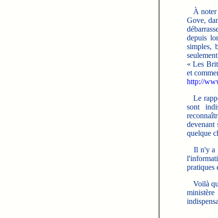
À noter qu
Gove, dan
débarrasse
depuis lo
simples, 
seulement
« Les Brit
et commen
http://www
Le rapport
sont ind
reconnaît
devenant
quelque c
Il n'y a p
l'informa
pratiques e
Voilà qui 
ministère
indispensa