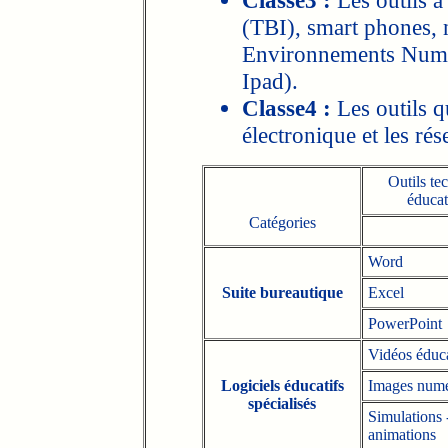
Classe3 :
Les outils à
(TBI), smart phones, n
Environnements Numér
Ipad).
Classe4
:
Les outils q
électronique et les ré
Outils te
éducat
Catégories
Word
Suite bureautique
Excel
PowerPoint
Vidéos éduca
Logiciels éducatifs
Images numé
spécialisés
Simulations 
animations