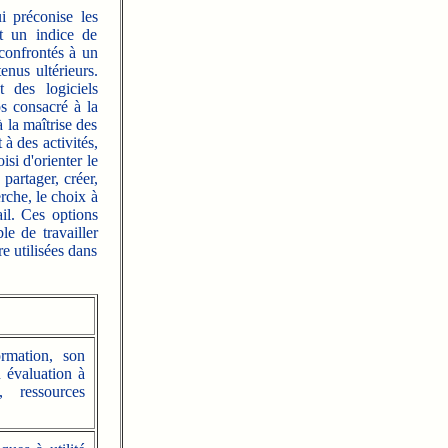
 préconise les
st un indice de
 confrontés à un
enus ultérieurs.
 des logiciels
ps consacré à la
 la maîtrise des
 à des activités,
si d'orienter le
partager, créer,
rche, le choix à
ail. Ces options
le de travailler
e utilisées dans
ormation, son
 évaluation à
, ressources