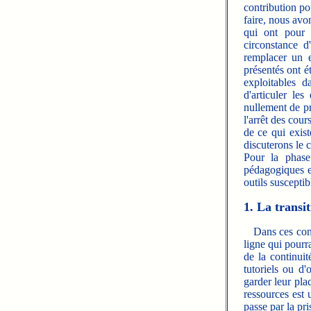
contribution pou
faire, nous avo
qui ont pour 
circonstance 
remplacer un e
présentés ont é
exploitables d
d'articuler les
nullement de pr
l'arrêt des cou
de ce qui exist
discuterons le 
Pour la phase 
pédagogiques e
outils susceptib
1. La transi
Dans ces condi
ligne qui pourr
de la continui
tutoriels ou d'
garder leur pla
ressources est 
passe par la pri