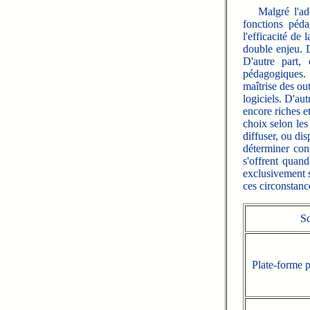
Malgré l'adop
fonctions péda
l'efficacité de
double enjeu. D
D'autre part,
pédagogiques. S
maîtrise des ou
logiciels. D'aut
encore riches e
choix selon les
diffuser, ou di
déterminer cons
s'offrent quand
exclusivement s
ces circonstanc
Sc
Plate-forme 