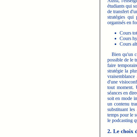
Aussi, l'ensei
étudiants qui so
de transfert d'u
stratégies qui
organisés en fo
Cours to
Cours hyb
Cours alt
Bien qu'un cour
possible de le t
faire temporai
stratégie la pl
vraisemblance 
d'une visiocon
tout moment. 
séances en direc
soit en mode in
un contenu tran
substituant les
temps pour le s
le podcasting q
2. Le choix 