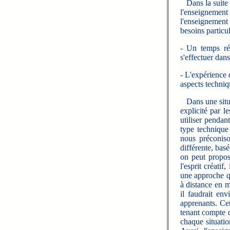
Dans la suite d
l'enseignement
l'enseignement 
besoins particu
- Un temps réd
s'effectuer dans
- L'expérience 
aspects techniq
Dans une situat
explicité par l
utiliser pendan
type technique
nous préconiso
différente, bas
on peut propose
l'esprit créati
une approche qu
à distance en m
il faudrait env
apprenants. Cet
tenant compte q
chaque situatio