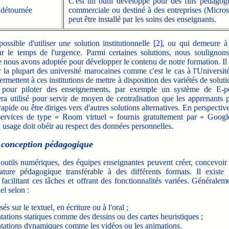
C'est un outil développé pour des fins pédagogiq
 détournée
commerciale ou destiné à des entreprises (Microso
peut être installé par les soins des enseignants.
 possible d'utiliser une solution institutionnelle
[2]
, ou qui demeure à 
our le temps de l'urgence. Parmi
certaines solutions, nous soulignons
nous avons adoptée pour développer le contenu de notre formation. Il 
 la plupart des université marocaines comme c'est le cas à l'Universit
rmettent à ces institutions de mettre à disposition des variétés de solut
es pour piloter des enseignements, par exemple un système de E-por
ra utilisé pour servir de moyen de centralisation que les apprenants 
pide ou être diriges vers d'autres solutions alternatives. En perspective
ervices de type « Room virtuel » fournis gratuitement par « Googl
usage doit obéir au respect des données personnelles.
e conception pédagogique
utils numériques, des équipes enseignantes peuvent créer, concevoir 
ture pédagogique transférable à des différents formats. Il existe p
facilitant ces tâches et offrant des fonctionnalités variées. Générale
el selon :
és sur le textuel, en écriture ou à l'oral ;
ations statiques comme des dessins ou des cartes heuristiques ;
tations dynamiques comme les vidéos ou les animations.