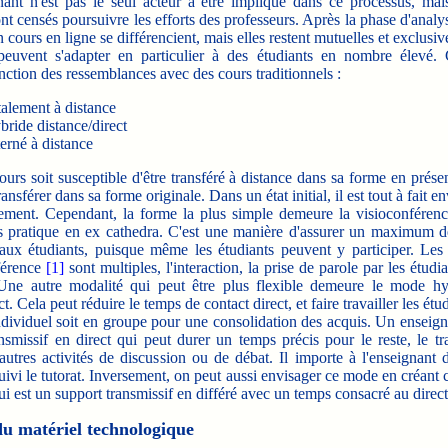
gnant n'est pas le seul acteur à être impliqué dans ce processus, mai
nt censés poursuivre les efforts des professeurs. Après la phase d'analys
n cours en ligne se différencient, mais elles restent mutuelles et exclusives
 peuvent s'adapter en particulier à des étudiants en nombre élevé.
nction des ressemblances avec des cours traditionnels :
talement à distance
ride distance/direct
erné à distance
s soit susceptible d'être transféré à distance dans sa forme en présenti
ransférer dans sa forme originale. Dans un état initial, il est tout à fait e
rement. Cependant, la forme la plus simple demeure la visioconférenc
us pratique en ex cathedra. C'est
une manière d'assurer un maximum de
aux étudiants, puisque même les étudiants peuvent y participer. Les c
férence
[1]
sont multiples, l'interaction, la prise de parole par les étudi
Une autre modalité qui peut être plus flexible demeure le mode hy
t. Cela peut réduire le temps de contact direct, et faire travailler les étu
dividuel soit en groupe pour une consolidation des acquis. Un enseigna
smissif en direct qui peut durer un temps précis pour le reste, le t
 autres activités de discussion ou de débat. Il importe à l'enseignant
uivi le tutorat. Inversement, on peut aussi envisager ce mode en créant 
ui est un support transmissif en différé avec un temps consacré au direct
du matériel technologique