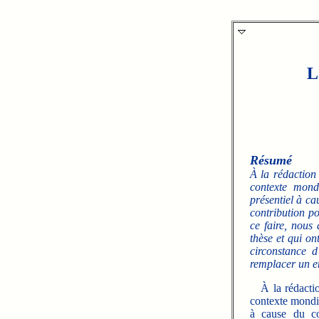
L
Résumé
À la rédaction
contexte mond
présentiel à ca
contribution po
ce faire, nous
thèse et qui on
circonstance 
remplacer un en
À la rédaction
contexte mondia
à cause du co