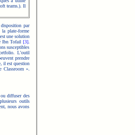
ues à utilité
ft teams.). Il
disposition par
 la plate-forme
est une solution
é Ibn Tofail
[3]
.
ions susceptibles
tfolio. L'outil
peuvent prendre
, il est question
e Classroom ».
ou diffuser des
lusieurs outils
ment, nous avons