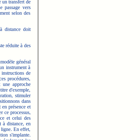
 un transfert de
le passage vers
nement selon des
à distance doit
te réduite à des
n modèle général
 un instrument à
 instructions de
ces procédures,
nt une approche
titre d'exemple,
ration, stimuler
ositionnons dans
t en présence et
er ce processus,
nce et celui des
t à distance, en
ligne. En effet,
tion s'implante.