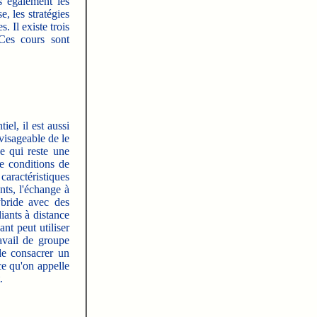
s également les
e, les stratégies
. Il existe trois
 Ces cours sont
el, il est aussi
nvisageable de le
e qui reste une
 conditions de
aractéristiques
ants, l'échange à
bride avec des
diants à distance
nt peut utiliser
ravail de groupe
 de consacrer un
ce qu'on appelle
.