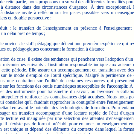
e cette partie, nous proposons un survol des différentes formalités pour
 à distance dans des circonstances d'urgence. À titre exceptionnel, 
à distance invite à réfléchir sur les pistes possibles vers un enseig
liers en double perspective :
uit : le transfert de l'enseignement en présence à l'enseignement 
 un délai bref de temps ;
de novice : le staff pédagogique détient une première expérience qui res
ues ou pédagogiques concernant la formation à distance.
ion de crise, il existe des tendances qui penchent vers l'adoption d'u
es mécanismes suivants : l'institution responsable indique aux acteurs
t cette période. Elle assure un accompagnement en transition avec des
 sur le mode d'emploi de l'outil spécifique. Malgré la pertinence de 
ns une centration sur l'utilité de certaines ressources qui présente
ée sur les fonctions des outils numériques susceptibles de l'accomplir. À 
r des instruments pour transmettre du savoir, ou favoriser la collabo
f, interpeller et renforcer les connaissances déjà acquises. Nous nous p
i considère qu'il faudrait rapprocher la contiguïté entre l'enseignemen
ettant en avant le potentiel des technologies de formation. Pour entam
isager un transfert accompagné d'une lecture rapide de l'état d'urge
te lecture est inaugurée par une sélection des attentes d'enseignemen
u'il n'existe pas de format préétabli pour entamer un enseignement en 
n est unique et dépend des éléments du contexte dans lequel la forma