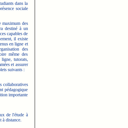
tudiants dans la
présence sociale
le maximum des
ra destiné à un
rces capables de
ement, il existe
enus en ligne et
rganisation des
 voire même des
ligne, tutorats,
ammées et assurer
ets suivants :
és collaboratives
ent pédagogique
ition importante
eux de l'étude à
t à distance.