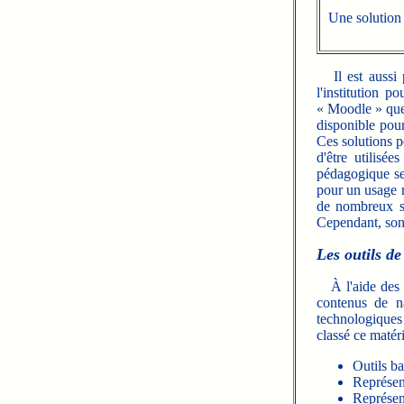
Une solution
Il est aussi
l'institution p
« Moodle » que 
disponible pour
Ces solutions pe
d'être utilisé
pédagogique se
pour un usage ra
de nombreux s
Cependant, son 
Les outils d
À l'aide des o
contenus de na
technologiques 
classé ce matéri
Outils bas
Représent
Représen