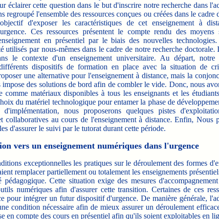
r éclairer cette question dans le but d'inscrire notre recherche dans l'a
ns regroupé l'ensemble des ressources conçues ou créées dans le cadre d
objectif d'exposer les caractéristiques de cet enseignement à dis
d'urgence. Ces ressources présentent le compte rendu des moyens s
nseignement en présentiel par le biais des nouvelles technologies. 
té utilisés par nous-mêmes dans le cadre de notre recherche doctorale. I
ans le contexte d'un enseignement universitaire. Au départ, notre
 différents dispositifs de formation en place avec la situation de cri
oposer une alternative pour l'enseignement à distance, mais la conjonc
rs impose des solutions de bord afin de combler le vide. Donc, nous avon
e comme matériaux disponibles à tous les enseignants et les étudiant
choix du matériel technologique pour entamer la phase de développeme
d'implémentation, nous proposerons quelques pistes d'exploitatio
t collaboratives au cours de l'enseignement à distance. Enfin, Nous 
les d'assurer le suivi par le tutorat durant cette période.
tion vers un enseignement numériques dans l'urgence
tions exceptionnelles les pratiques sur le déroulement des formes d'
aient remplacer partiellement ou totalement les enseignements présentiels
té pédagogique. Cette situation exige des mesures d'accompagnemen
outils numériques afin d'assurer cette transition. Certaines de ces re
ce pour intégrer un futur dispositif d'urgence. De manière générale, l'a
une condition nécessaire afin de mieux assurer un déroulement efficac
se en compte des cours en présentiel afin qu'ils soient exploitables en l