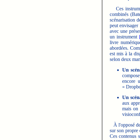
Ces instrum
combinés (Bat
scénarisation d
peut envisager
avec une présen
un instrument
livre numériq
abordées. Comm
est mis à la di
selon deux mani
Un scén
composen
encore 
« Dropbox
Un scén
aux appr
mais on 
visiocon
À l'opposé de
sur son propre 
Ces contenus so