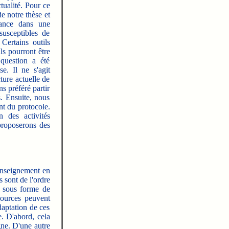
ctualité. Pour ce
e notre thèse et
tance dans une
usceptibles de
Certains outils
ls pourront être
 question a été
se. Il ne s'agit
ture actuelle de
s préféré partir
s. Ensuite, nous
nt du protocole.
n des activités
proposerons des
enseignement en
 sont de l'ordre
t sous forme de
ssources peuvent
daptation de ces
e. D'abord, cela
igne. D'une autre