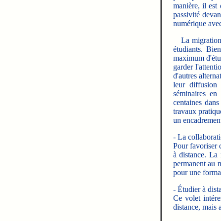
manière, il est
passivité devan
numérique avec
La migration
étudiants. Bie
maximum d'étudi
garder l'attent
d'autres altern
leur diffusion
séminaires en 
centaines dans 
travaux pratique
un encadrement 
- La collaborati
Pour favoriser c
à distance. La
permanent au mê
pour une format
- Étudier à dist
Ce volet intére
distance, mais 