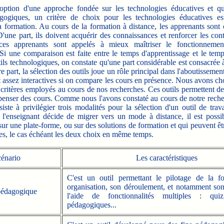
tion d'une approche fondée sur les technologies éducatives et qui
gogiques, un critère de choix pour les technologies éducatives e
 la formation. Au cours de la formation à distance, les apprenants sont
'une part, ils doivent acquérir des connaissances et renforcer les cont
 ces apprenants sont appelés à mieux maîtriser le fonctionnement
i une comparaison est faite entre le temps d'apprentissage et le tem
tils technologiques, on constate qu'une part considérable est consacrée à
re part, la sélection des outils joue un rôle principal dans l'aboutissement
t assez interactives si on compare les cours en présence. Nous avons choi
 critères employés au cours de nos recherches. Ces outils permettent de 
spenser des cours. Comme nous l'avons constaté au cours de notre reche
iste à privilégier trois modalités pour la sélection d'un outil de trav
 l'enseignant décide de migrer vers un mode à distance, il est possib
ur une plate-forme, ou sur des solutions de formation et qui peuvent êtr
es, le cas échéant les deux choix en même temps.
énario
Les caractéristiques
C'est un outil permettant le pilotage de la f
organisation, son déroulement, et notamment son
pédagogique
l'aide de fonctionnalités multiples : quiz
pédagogiques...