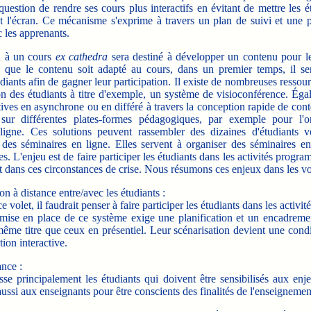
 question de rendre ses cours plus interactifs en évitant de mettre les é
t l'écran. Ce mécanisme s'exprime à travers un plan de suivi et une 
 les apprenants.
 à un cours
ex cathedra
sera destiné à développer un contenu pour 
n que le contenu soit adapté au cours, dans un premier temps, il se
ants afin de gagner leur participation. Il existe de nombreuses ressou
ion des étudiants à titre d'exemple, un système de visioconférence. Égal
atives en asynchrone ou en différé à travers la conception rapide de cont
 sur différentes plates-formes pédagogiques, par exemple pour l'o
ligne. Ces solutions peuvent rassembler des dizaines d'étudiants
des séminaires en ligne. Elles servent à organiser des séminaires en 
s. L'enjeu est de faire participer les étudiants dans les activités progr
dans ces circonstances de crise. Nous résumons ces enjeux dans les vol
on à distance entre/avec les étudiants :
e volet, il faudrait penser à faire participer les étudiants dans les activit
 mise en place de ce système exige une planification et un encadrem
me titre que ceux en présentiel. Leur scénarisation devient une cond
ion interactive.
ance :
sse principalement les étudiants qui doivent être sensibilisés aux enj
aussi aux enseignants pour être conscients des finalités de l'enseignemen