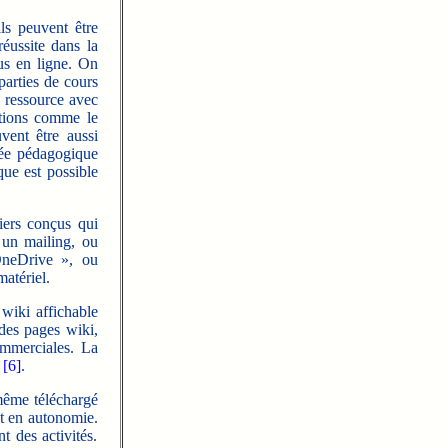
ls peuvent être
réussite dans la
nus en ligne. On
arties de cours
e ressource avec
itions comme le
ent être aussi
sée pédagogique
que est possible
iers conçus qui
 un mailing, ou
OneDrive », ou
matériel.
wiki affichable
des pages wiki,
ommerciales. La
»
[6]
.
 même téléchargé
nt en autonomie.
t des activités.