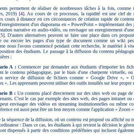
ents permettent de réaliser de nombreuses tâches à la fois, comme i
es, 2019)
[4]
. Au cours de ce processus, la rapidité est une clef de 
es cours à distance en ces circonstances de création rapide de conte
 l'enregistrement d'un diaporama en « PowerPoint » implémentant des p
tation narrative en audio-vidéo, ou envisager un enregistrement d'un
[5]
. D'autres alternatives peuvent se faire une place dans ces propos
ue ou encore les pages d'un type de document comme un wiki peuv
e nous l'avons commencé pendant cette recherche, le matériel à vi
sposition des étudiants. Le passage à la diffusion du contenu pédagogi
ères :
ario A :
Commencer par demander aux étudiants d'importer les fich
t le contenu pédagogique, par le biais d'une charpente virtuelle, ou
un service de diffusion de fichiers comme « Google Drive », « 
 ». Les apprenants peuvent utiliser des outils installés sur leur propre 
ario B :
Un contenu placé directement sur des sites web ou page de 
enants. C'est
le cas par exemple des sites web, des pages intranet ou 
peut envisager des vidéos en streaming institutionnelles ou même c
férence est aussi peut être un bon moyen comme l'application « Zoom 
 la séquence de la diffusion, où un contenu est proposé ou affiché ou
ordinateur : Dans ce cas, les étudiants à qui revient la décision le gère
nt dispensés à partir des conditions prédéfinies qui incluent égalemen