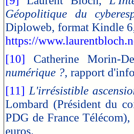
[9]
Laurent Bloch,
L'In
Géopolitique du cyberes
Diploweb, format Kindle 6,
https://www.laurentbloch.
[10]
Catherine Morin-De
numérique ?
, rapport d'in
[11]
L'irrésistible ascens
Lombard (Président du con
PDG de France Télécom), 
euros.