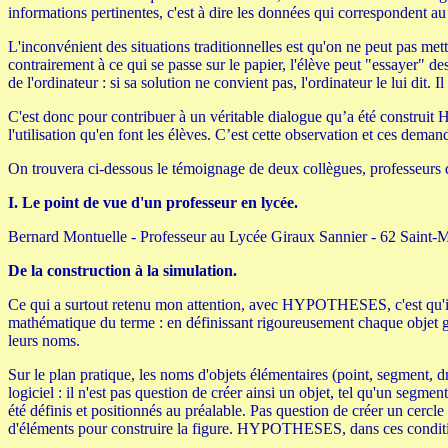
informations pertinentes, c'est à dire les données qui correspondent au
L'inconvénient des situations traditionnelles est qu'on ne peut pas 
contrairement à ce qui se passe sur le papier, l'élève peut "essayer" de
de l'ordinateur : si sa solution ne convient pas, l'ordinateur le lui di
C'est donc pour contribuer à un véritable dialogue qu’a été construi
l'utilisation qu'en font les élèves. C’est cette observation et ces dema
On trouvera ci-dessous le témoignage de deux collègues, professeurs
I. Le point de vue d'un professeur en lycée.
Bernard Montuelle - Professeur au Lycée Giraux Sannier - 62 Saint-M
De la construction à la simulation.
Ce qui a surtout retenu mon attention, avec HYPOTHESES, c'est qu'il ne
mathématique du terme : en définissant rigoureusement chaque objet g
leurs noms.
Sur le plan pratique, les noms d'objets élémentaires (point, segment, dro
logiciel : il n'est pas question de créer ainsi un objet, tel qu'un segme
été définis et positionnés au préalable. Pas question de créer un cercle d
d'éléments pour construire la figure. HYPOTHESES, dans ces condition