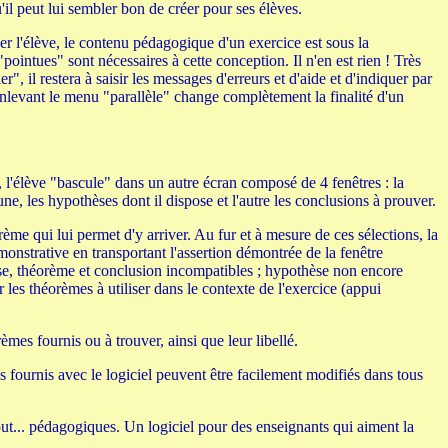
l peut lui sembler bon de créer pour ses élèves.
ider l'élève, le contenu pédagogique d'un exercice est sous la
ointues" sont nécessaires à cette conception. Il n'en est rien ! Très
, il restera à saisir les messages d'erreurs et d'aide et d'indiquer par
 enlevant le menu "parallèle" change complètement la finalité d'un
, l'élève "bascule" dans un autre écran composé de 4 fenêtres : la
une, les hypothèses dont il dispose et l'autre les conclusions à prouver.
rème qui lui permet d'y arriver. Au fur et à mesure de ces sélections, la
monstrative en transportant l'assertion démontrée de la fenêtre
hèse, théorème et conclusion incompatibles ; hypothèse non encore
les théorèmes à utiliser dans le contexte de l'exercice (appui
mes fournis ou à trouver, ainsi que leur libellé.
ces fournis avec le logiciel peuvent être facilement modifiés dans tous
ut... pédagogiques. Un logiciel pour des enseignants qui aiment la