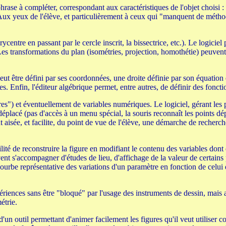
rase à compléter, correspondant aux caractéristiques de l'objet choisi : 
t. Aux yeux de l'élève, et particulièrement à ceux qui "manquent de méth
ycentre en passant par le cercle inscrit, la bissectrice, etc.). Le logicie
 Les transformations du plan (isométries, projection, homothétie) peuvent
tre défini par ses coordonnées, une droite définie par son équation et,
. Enfin, l'éditeur algébrique permet, entre autres, de définir des foncti
res") et éventuellement de variables numériques. Le logiciel, gérant les pr
déplacé (pas d'accès à un menu spécial, la souris reconnaît les points d
aisée, et facilite, du point de vue de l'élève, une démarche de recherch
lité de reconstruire la figure en modifiant le contenu des variables dont el
ent s'accompagner d'études de lieu, d'affichage de la valeur de certains 
représentative des variations d'un paramètre en fonction de celui qui 
périences sans être "bloqué" par l'usage des instruments de dessin, mais 
étrie.
là d'un outil permettant d'animer facilement les figures qu'il veut utilis