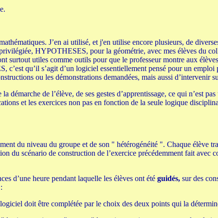
e.
thématiques. J’en ai utilisé, et j'en utilise encore plusieurs, de diverses
n privilégiée, HYPOTHESES, pour la géométrie, avec mes élèves du collèg
ont surtout utiles comme outils pour que le professeur montre aux élèves 
’est qu’il s’agit d’un logiciel essentiellement pensé pour un emploi pa
structions ou les démonstrations demandées, mais aussi d’intervenir sur 
 la démarche de l’élève, de ses gestes d’apprentissage, ce qui n’est pas t
ions et les exercices non pas en fonction de la seule logique disciplinai
ment du niveau du groupe et de son " hétérogénéité ". Chaque élève trava
ction du scénario de construction de l’exercice précédemment fait avec co
nces d’une heure pendant laquelle les élèves ont été
guidés,
sur des cons
:
e logiciel doit être complétée par le choix des deux points qui la détermine