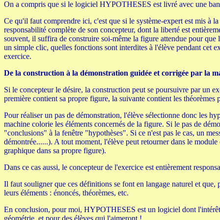
On a compris que si le logiciel HYPOTHESES est livré avec une banque
Ce qu'il faut comprendre ici, c'est que si le système-expert est mis à la
responsabilité complète de son concepteur, dont la liberté est entièrem
souvent, il suffira de construire soi-même la figure attendue pour que la
un simple clic, quelles fonctions sont interdites à l'élève pendant cet
exercice.
De la construction à la démonstration guidée et corrigée par la m
Si le concepteur le désire, la construction peut se poursuivre par un e
première contient sa propre figure, la suivante contient les théorèmes p
Pour réaliser un pas de démonstration, l'élève sélectionne donc les hypo
machine colorie les éléments concernés de la figure. Si le pas de démon
"conclusions" à la fenêtre "hypothèses". Si ce n'est pas le cas, un me
démontrée......). A tout moment, l'élève peut retourner dans le module 
graphique dans sa propre figure).
Dans ce cas aussi, le concepteur de l'exercice est entièrement responsa
Il faut souligner que ces définitions se font en langage naturel et que, 
leurs éléments : énoncés, théorèmes, etc.
En conclusion, pour moi, HYPOTHESES est un logiciel dont l'intérêt ti
géométrie, et pour des élèves qui l'aimeront !