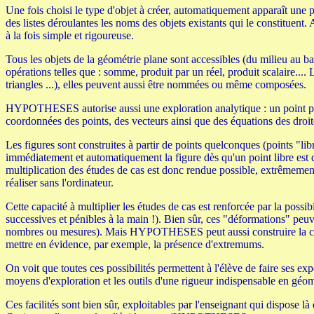
Une fois choisi le type d'objet à créer, automatiquement apparaît une ph
des listes déroulantes les noms des objets existants qui le constituen
à la fois simple et rigoureuse.
Tous les objets de la géométrie plane sont accessibles (du milieu au bar
opérations telles que : somme, produit par un réel, produit scalaire....
triangles ...), elles peuvent aussi être nommées ou même composées.
HYPOTHESES autorise aussi une exploration analytique : un point peut ê
coordonnées des points, des vecteurs ainsi que des équations des droites
Les figures sont construites à partir de points quelconques (points "lib
immédiatement et automatiquement la figure dès qu'un point libre est 
multiplication des études de cas est donc rendue possible, extrêmement 
réaliser sans l'ordinateur.
Cette capacité à multiplier les études de cas est renforcée par la possibi
successives et pénibles à la main !). Bien sûr, ces "déformations" peuv
nombres ou mesures). Mais HYPOTHESES peut aussi construire la courbe 
mettre en évidence, par exemple, la présence d'extremums.
On voit que toutes ces possibilités permettent à l'élève de faire ses ex
moyens d'exploration et les outils d'une rigueur indispensable en géom
Ces facilités sont bien sûr, exploitables par l'enseignant qui dispose 