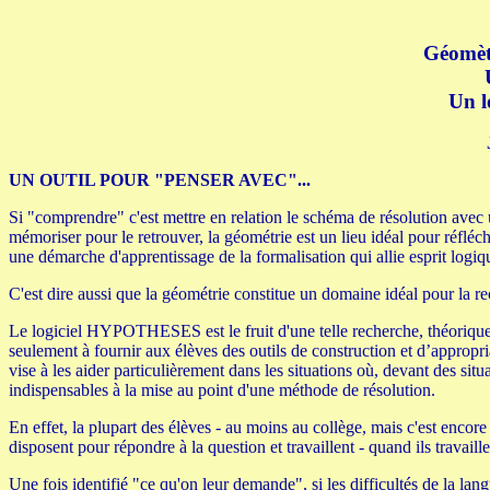
Géomèt
Un l
UN OUTIL POUR "PENSER AVEC"...
Si "comprendre" c'est mettre en relation le schéma de résolution avec u
mémoriser pour le retrouver, la géométrie est un lieu idéal pour réflé
une démarche d'apprentissage de la formalisation qui allie esprit logi
C'est dire aussi que la géométrie constitue un domaine idéal pour la re
Le logiciel HYPOTHESES est le fruit d'une telle recherche, théorique 
seulement à fournir aux élèves des outils de construction et d’appropri
vise à les aider particulièrement dans les situations où, devant des sit
indispensables à la mise au point d'une méthode de résolution.
En effet, la plupart des élèves - au moins au collège, mais c'est encore
disposent pour répondre à la question et travaillent - quand ils travail
Une fois identifié "ce qu'on leur demande", si les difficultés de la la