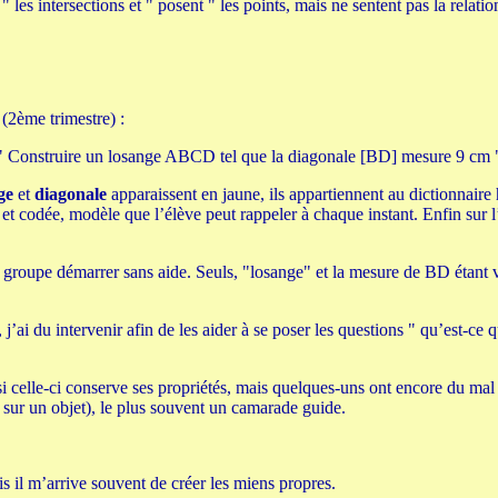
 les intersections et " posent " les points, mais ne sentent pas la relation
(2ème trimestre) :
" Construire un losange ABCD tel que la diagonale [BD] mesure 9 cm 
ge
et
diagonale
apparaissent en jaune, ils appartiennent au dictionnaire 
e et codée, modèle que l’élève peut rappeler à chaque instant. Enfin sur l
le groupe démarrer sans aide. Seuls, "losange" et la mesure de BD étant v
’ai du intervenir afin de les aider à se poser les questions " qu’est-ce 
i celle-ci conserve ses propriétés, mais quelques-uns ont encore du mal à 
nt sur un objet), le plus souvent un camarade guide.
s il m’arrive souvent de créer les miens propres.