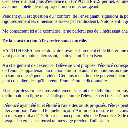
Ceci avec d'autant plus d'évidence qu'HYPOTHESES permet, en une seule f
avec une tablette de rétroprojection ou un écran géant.
Pendant qu'il est question du "confort" de l'enseignant, signalons la po
rigoureusement les dimensions fixées par l'utilisateur). Notons enfin qu
Me consacrant ici à la géométrie, je ne parlerai pas de l'intéressant an
De la construction à l'exercice sous contrôle.
HYPOTHESES permet donc de travailler librement et de libérer une rich
veut pas dire moins intéressant, en devenant "exerciseur".
Au chargement de l'exercice, l'élève se voit proposer l'énoncé corresp
de l'énoncé appartenant au dictionnaire sont autant de boutons auxquel
un son ou une séquence vidéo. Certains mots du texte peuvent à leur tou
peut consulter, dès qu'il le veut, l'énoncé ou le dictionnaire.
Et si le professeur n'est pas entièrement satisfait des définitions prop
dictionnaire en ligne mis à la disposition de l'élève, et ceci très aiséme
L'énoncé ayant été lu et étudié à l'aide des outils proposés, l'élève p
intervenir pour l'aider. De quelle façon ? Au fur et à mesure de la con
un message qui a été écrit par le concepteur même de l'exercice. Si le 
lorsque l'exercice est réussi un message prévient l'utilisateur.