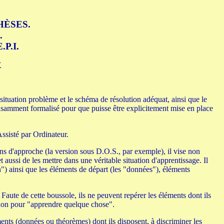
THÈSES.
.
.P.I.
X
 situation problème et le schéma de résolution adéquat, ainsi que le
ffisamment formalisé pour que puisse être explicitement mise en place
Assisté par Ordinateur.
ns d'approche (la version sous D.O.S., par exemple), il vise non
aussi de les mettre dans une véritable situation d'apprentissage. Il
on") ainsi que les éléments de départ (les "données"), éléments
 Faute de cette boussole, ils ne peuvent repérer les éléments dont ils
et non pour "apprendre quelque chose".
ments (données ou théorèmes) dont ils disposent, à discriminer les