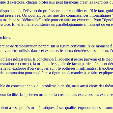
 d'exercices, chaque professeur peut lui-même créer les exercices qu'i
 disposition de l'élève et du professeur pour contrôler et, s'il le faut, gu
ent préservée. On pourrait penser que des connaissances informatiques "p
 machine se "débrouille" seule pour en faire un exercice ! Pour "fignoler"
 exercice. En effet, faire construire un parallélogramme en laissant ou en
achine.
xercice de démonstration portant sur la figure construite. A ce moment là
ouvant être utilisés dans cet exercice, les deux dernières rassemblent, l'
thèses nécessaires, la conclusion à laquelle il pense parvenir et le théo
stration est correct, la machine le signale de façon particulièrement dé
ssage lui explique d'où vient l'erreur : hypothèses insuffisantes ; hypot
de construction pour modifier sa figure ou demander à se faire expliquer 
ble du contenu : choix du problème bien sûr, mais aussi choix des théorè
pour faciliter la "prise en main" de la création des exercices, les exerci
ent à ses qualités mathématiques, à ses qualités ergonomiques et surto