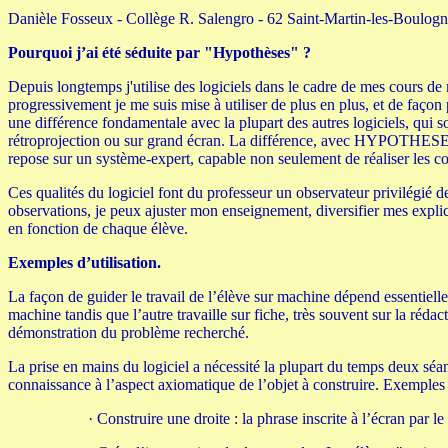
Danièle Fosseux - Collège R. Salengro - 62 Saint-Martin-les-Boulogn
Pourquoi j’ai été séduite par "Hypothèses" ?
Depuis longtemps j'utilise des logiciels dans le cadre de mes cours de ma
progressivement je me suis mise à utiliser de plus en plus, et de faço
une différence fondamentale avec la plupart des autres logiciels, qui s
rétroprojection ou sur grand écran. La différence, avec HYPOTHESES, c
repose sur un système-expert, capable non seulement de réaliser les con
Ces qualités du logiciel font du professeur un observateur privilégié de
observations, je peux ajuster mon enseignement, diversifier mes explicat
en fonction de chaque élève.
Exemples d’utilisation.
La façon de guider le travail de l’élève sur machine dépend essentielle
machine tandis que l’autre travaille sur fiche, très souvent sur la réda
démonstration du problème recherché.
La prise en mains du logiciel a nécessité la plupart du temps deux séa
connaissance à l’aspect axiomatique de l’objet à construire. Exemples 
·
Construire une droite : la phrase inscrite à l’écran par l