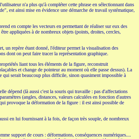
l'utilisateur n'a plus qu'à compléter cette phrase en sélectionnant dans
ode", est ainsi mise en évidence une démarche de travail systématique,
l prend en compte les vecteurs en permettant de réaliser sur eux des
 être appliquées à de nombreux objets (points, droites, cercles,
 un repère étant donné, l'éditeur permet la visualisation des
ons dont on peut faire tracer la représentation graphique.
opriétés liant tous les éléments de la figure, reconstruit
éplaçables et change de pointeur au moment où elle passe dessus). La
e qui serait beaucoup plus difficile, sinon quasiment impossible à
le dépend (là aussi c'est la souris qui travaille : pas d'affectations
paramètres (angles, distances, valeurs calculées en fonction d'autres
provoque la déformation de la figure : il est ainsi possible de
aussi en lui fournissant à la fois, de façon très souple, de nombreux
er comme support de cours : déformations, conséquences numériques....