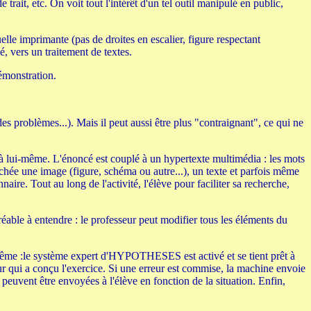
ait, etc. On voit tout l'intérêt d'un tel outil manipulé en public,
uelle imprimante (pas de droites en escalier, figure respectant
é, vers un traitement de textes.
démonstration.
problèmes...). Mais il peut aussi être plus "contraignant", ce qui ne
é à lui-même. L'énoncé est couplé à un hypertexte multimédia : les mots
chée une image (figure, schéma ou autre...), un texte et parfois même
ire. Tout au long de l'activité, l'élève pour faciliter sa recherche,
gréable à entendre : le professeur peut modifier tous les éléments du
ui-même :le système expert d'HYPOTHESES est activé et se tient prêt à
eur qui a conçu l'exercice. Si une erreur est commise, la machine envoie
 peuvent être envoyées à l'élève en fonction de la situation. Enfin,