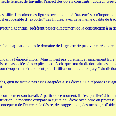
enêtre, de travailler l'aspect des objets construits : couleur, type de tr
ssibilité d'imprimer les figures avec la qualité "traceur" sur n'importe q
'il est possible d'"exporter" ces figures, avec cette même qualité de trac
alyseur algébrique, préférant passer directement de la construction à la 
e imagination dans le domaine de la géométrie (trouver et résoudre des 
ondant à l'énoncé choisi. Mais il n'est pas purement et simplement livr
s sont associées des explications. A chaque mot du dictionnaire est atta
r évoquer matériellement pour l'utilisateur une autre "page" du dictionna
osées, qu'il ne trouve pas assez adaptées à ses élèves ? La réponses est a
nt.
eut commencer son travail. A partir de ce moment, il n'est pas livré à l
struction, la machine compare la figure de l'élève avec celle du profess
concepteur de l'exercice le désire, des suggestions, des messages d'aide,