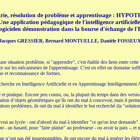
rie, résolution de problème et apprentissage : HYPO
Une application pédagogique de l'intelligence artificielle
ogicielen démonstration dans la bourse d'échange de l'E
Jacques GRESSIER, Bernard MONTUELLE, Danièle FOSSEU
ne situation problème, si "apprendre", c'est établir des liens entre cette
chir sur les mécanismes de l'apprentissage. C'est en effet un domaine su
que et reconnaissance de formes.
cherche en Intelligence Artificielle et en Apprentissage Intelligemment 
et pratique. Encore peu connu, ou, la plupart du temps dans des versio
ation d’objets géométriques qu’ils ont du mal à concevoir, mais il permet 
uations problèmes, ils ont du mal à identifier le but recherché (la "soluti
 vrai au lycée - ont d'abord du mal à identifier "ce qu'on leur demande".
lent - au hasard, pour "faire plaisir" au professeur - ou avoir la paix -, 
ngue n’ont pas été insurmontables, ils ont encore du mal à repérer les élé