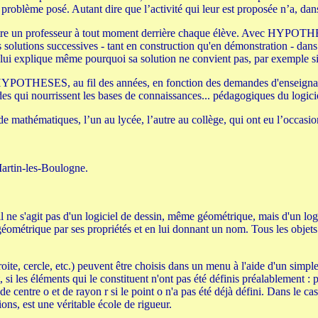
 problème posé. Autant dire que l’activité qui leur est proposée n’a, dan
mettre un professeur à tout moment derrière chaque élève. Avec HYPOTHE
s solutions successives - tant en construction qu'en démonstration - dans
t. Il lui explique même pourquoi sa solution ne convient pas, par exemple
t HYPOTHESES, au fil des années, en fonction des demandes d'enseignant
ndes qui nourrissent les bases de connaissances... pédagogiques du logicie
 de mathématiques, l’un au lycée, l’autre au collège, qui ont eu l’oc
artin-les-Boulogne.
 s'agit pas d'un logiciel de dessin, même géométrique, mais d'un logiciel
éométrique par ses propriétés et en lui donnant un nom. Tous les objets
ite, cercle, etc.) peuvent être choisis dans un menu à l'aide d'un simple 
nt, si les éléments qui le constituent n'ont pas été définis préalablement 
e centre o et de rayon r si le point o n'a pas été déjà défini. Dans le cas 
s, est une véritable école de rigueur.