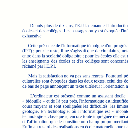
Depuis plus de dix ans, l'E.P.I. demande l'introduction d
écoles et des collèges. Les passages où y est évoquée l'
exhaustive.
Cette présence de l'informatique témoigne d'un progrès 
(IPT) ; pour le reste, il ne s'agissait que de circulaires, n
entre dans la scolarité obligatoire ; pour les écoles elle est
les enseignants des écoles et d'es collèges sont concerné
réclamé par l'E.P.I.
Mais la satisfaction ne va pas sans regrets. Pourquoi pére
culturelles sont évoquées dans les deux textes, celui des 
de bas de page annonçant un texte ultérieur ; l'orientation 
L'ordinateur est présenté comme un assistant docile, fac
« bidouille » et de l'à peu près, l'informatique est identifi
cours moyen) et sont soulignées les difficultés, les limite
géologie. En technologie, où l'informatique est « incon
technologie « classique », encore toute imprégnée de mécan
et l'affirmation qu'elle constitue un champ propre mérita
Enfin au regard des réalisations en école maternelle, que pen