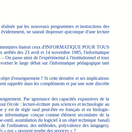
t réalisée par les nouveaux programmes et instructions des
 évidemment, ne saurait dispenser quiconque d'une lecture
tes réglementaires étaient ceux d'INFORMATIQUE POUR TOUS
 deux arrêtés des 23 avril et 14 novembre 1985, l'informatique
s – On passe ainsi de l'expérimental à l'institutionnel et tous
voriser le large débat sur l'informatique pédagogique tant
bjet d'enseignement ? Si cette dernière et ses implications
ment rappelée dans les compléments et par une note discrète
nseignement. Par ignorance des capacités expansives de la
our l'école : lecture-écriture puis sciences et technologie au
ue y est de règle sauf peut-être en français et en biologie-
e une informatique conçue comme élément secondaire de la
outil, assimilation du logiciel à un objet technique banal)
 de l'ordinateur, des méthodes, polyvalence des langages).
sés » qui « peuvent rendre des services » ?