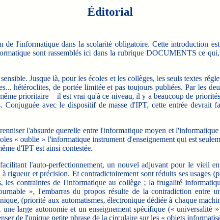
Éditorial
e l'informatique dans la scolarité obligatoire. Cette introduction es
informatique sont rassemblés ici dans la rubrique DOCUMENTS ce qui,
sensible. Jusque là, pour les écoles et les collèges, les seuls tex
otes... hétéroclites, de portée limitée et pas toujours publiées. Par les
 même prioritaire – il est vrai qu'à ce niveau, il y a beaucoup de priorité
s. Conjuguée avec le dispositif de masse d'IPT, cette entrée devrait fa
nniser l'absurde querelle entre l'informatique moyen et l'informatique o
écoles « oublie » l'informatique instrument d'enseignement qui est seule
même d'IPT est ainsi contestée.
ilitant l'auto-perfectionnement, un nouvel adjuvant pour le vieil e
ée à rigueur et précision. Et contradictoirement sont réduits ses usages (p
s, les contraintes de l'informatique au collège ; la frugalité informatiq
tournable », l'embarras du propos résulte de la contradiction entr
ique, (priorité aux automatismes, électronique dédiée à chaque machine-
nt une large autonomie et un enseignement spécifique (« universalité »
ser de l'unique petite phrase de la circulaire sur les « objets informati