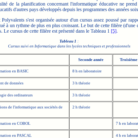
otalité de la planification concernant l'informatique éducative ne p
ducatifs d'autres pays développés depuis les programmes des années soix
olyvalents s'est organisée autour d'un cursus assez poussé par rappo
tué à un rythme de plus en plus croissant.
Le but de cette filière (d'une
s. Le cursus de cette filière est présenté dans le Tableau 1
[5]
.
Tableau 1
:
Cursus suivi en Informatique dans les lycées techniques et professionnels
Seconde année
Troisième
mation en BASIC
8 h en laboratoire
nt de données
3 h théorie
gie des ordinateurs
3 h théorie
ions de l'informatique aux sociétés de
2 h théorie
mation en COBOL
7 h en labora
mation en PASCAL
4 h en labora