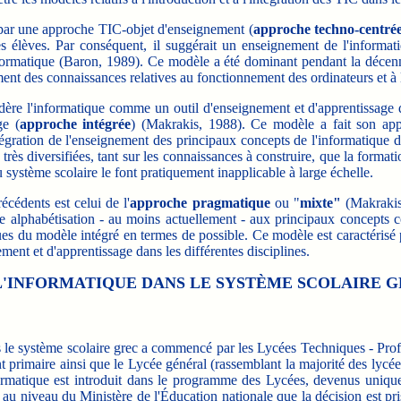
ar une approche TIC-objet d'enseignement (
approche techno-centré
es élèves. Par conséquent, il suggérait un enseignement de l'informa
formatique (Baron, 1989). Ce modèle a été dominant pendant la décenn
ement des connaissances relatives au fonctionnement des ordinateurs et 
re l'informatique comme un outil d'enseignement et d'apprentissage d
ge (
approche intégrée
) (Makrakis, 1988). Ce modèle a fait son appar
'intégration de l'enseignement des principaux concepts de l'informatique
ès diversifiées, tant sur les connaissances à construire, que la formati
 système scolaire le font pratiquement inapplicable à large échelle.
édents est celui de l'
approche pragmatique
ou "
mixte"
(Makrakis,
ne alphabétisation - au moins actuellement - aux principaux concepts c
s du modèle intégré en termes de possible. Ce modèle est caractérisé pa
ent et d'apprentissage dans les différentes disciplines.
 L'INFORMATIQUE DANS LE SYSTÈME SCOLAIRE 
s le système scolaire grec a commencé par les Lycées Techniques - Prof
 primaire ainsi que le Lycée général (rassemblant la majorité des lycéen
ormatique est introduit dans le programme des Lycées, devenus uniqu
t au niveau du Ministère de l'Éducation nationale que la décision est pri