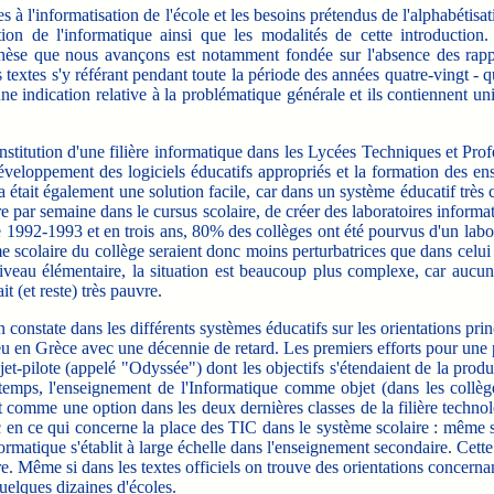
 l'informatisation de l'école et les besoins prétendus de l'alphabétisatio
tion de l'informatique ainsi que les modalités de cette introductio
hèse que nous avançons est notamment fondée sur l'absence des rapport
s textes s'y référant pendant toute la période des années quatre-vingt -
une indication relative à la problématique générale et ils contiennent u
'institution d'une filière informatique dans les Lycées Techniques et Pr
éveloppement des logiciels éducatifs appropriés et la formation des e
 était également une solution facile, car dans un système éducatif très 
ure par semaine dans le cursus scolaire, de créer des laboratoires informa
e 1992-1993 et en trois ans, 80% des collèges ont été pourvus d'un labor
colaire du collège seraient donc moins perturbatrices que dans celui d
iveau élémentaire, la situation est beaucoup plus complexe, car aucune
t (et reste) très pauvre.
nstate dans les différents systèmes éducatifs sur les orientations princ
eu en Grèce avec une décennie de retard. Les premiers efforts pour une p
t-pilote (appelé "Odyssée") dont les objectifs s'étendaient de la produc
emps, l'enseignement de l'Informatique comme objet (dans les collège
et comme une option dans les deux dernières classes de la filière techno
c en ce qui concerne la place des TIC dans le système scolaire : même si d
ormatique s'établit à large échelle dans l'enseignement secondaire. Cette
e. Même si dans les textes officiels on trouve des orientations concernan
uelques dizaines d'écoles.