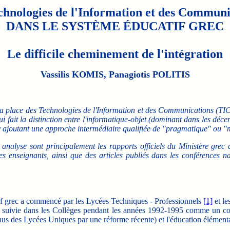
chnologies de l'Information et des Communi
DANS LE SYSTÈME ÉDUCATIF GREC
Le difficile cheminement de l'intégration
Vassilis KOMIS, Panagiotis POLITIS
 la place des Technologies de l'Information et des Communications (TIC)
i fait la distinction entre l'informatique-objet (dominant dans les déce
 ajoutant une approche intermédiaire qualifiée de "pragmatique" ou "m
 analyse sont principalement les rapports officiels du Ministère grec d
es enseignants, ainsi que des articles publiés dans les conférences na
f grec a commencé par les Lycées Techniques - Professionnels
[1]
et le
 été suivie dans les Collèges pendant les années 1992-1995 comme un c
us des Lycées Uniques par une réforme récente) et l'éducation élémenta