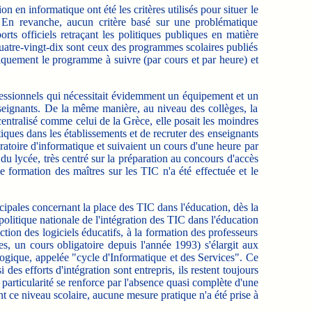
n en informatique ont été les critères utilisés pour situer le
n. En revanche, aucun critère basé sur une problématique
s officiels retraçant les politiques publiques en matière
 quatre-vingt-dix sont ceux des programmes scolaires publiés
niquement le programme à suivre (par cours et par heure) et
ofessionnels qui nécessitait évidemment un équipement et un
nseignants. De la même manière, au niveau des collèges, la
centralisé comme celui de la Grèce, elle posait les moindres
tiques dans les établissements et de recruter des enseignants
atoire d'informatique et suivaient un cours d'une heure par
u lycée, très centré sur la préparation au concours d'accès
 formation des maîtres sur les TIC n'a été effectuée et le
ipales concernant la place des TIC dans l'éducation, dès la
olitique nationale de l'intégration des TIC dans l'éducation
tion des logiciels éducatifs, à la formation des professeurs
s, un cours obligatoire depuis l'année 1993) s'élargit aux
logique, appelée "cycle d'Informatique et des Services". Ce
es efforts d'intégration sont entrepris, ils restent toujours
 particularité se renforce par l'absence quasi complète d'une
t ce niveau scolaire, aucune mesure pratique n'a été prise à