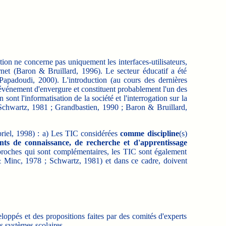
n ne concerne pas uniquement les interfaces-utilisateurs,
rnet (Baron & Bruillard, 1996). Le secteur éducatif a été
Papadoudi, 2000). L'introduction (au cours des dernières
 événement d'envergure et constituent probablement l'un des
nt l'informatisation de la société et l'interrogation sur la
 Schwartz, 1981 ; Grandbastien, 1990 ; Baron & Bruillard,
iel, 1998) : a) Les TIC considérées
comme discipline
(s)
ts de connaissance, de recherche et d'apprentissage
pproches qui sont complémentaires, les TIC sont également
& Minc, 1978 ; Schwartz, 1981) et dans ce cadre, doivent
oppés et des propositions faites par des comités d'experts
s systèmes scolaires.