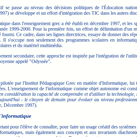
tif se passe au niveau des décisions politiques de l'Éducation nat
7) se développe et un effort d'intégration des TIC dans les autres disc
ans l'enseignement grec a été établi en décembre 1997, et les spéci
née 1999-2000. Pour la première fois, un effort de délimitation d'un mo
 fourni. Ce cadre, dans ses lignes directrices, essaye de donner des rép
. Il s'occupe non seulement des programmes scolaires en informatiqu
olaires et du matériel multimédia.
nt secondaire, cette approche est inspirée par l'intégration de l'utilis
 moyenne appelé "Odyssée".
ilotée par l'Institut Pédagogique Grec en matière d'Informatique, lui
ycées. L'enseignement de l'informatique comme objet autonome est cons
considération la capacité de comprendre et d'utiliser la technologie, b.
'aujourd'hui - le citoyen de demain pour évoluer au niveau professio
ue, Décembre 1997).
l'informatique
ant pour l'élève de connaître, pour faire un usage créatif des systèmes
nformatiques, mais également aux concepts et aux invariants diachron