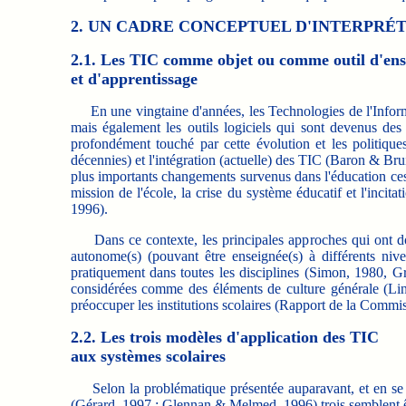
2. UN CADRE CONCEPTUEL D'INTERPRÉ
2.1. Les TIC comme objet ou comme outil d'en
et d'apprentissage
En une vingtaine d'années, les Technologies de l'Informa
mais également les outils logiciels qui sont devenus des
profondément touché par cette évolution et les politiqu
décennies) et l'intégration (actuelle) des TIC (Baron & Br
plus importants changements survenus dans l'éducation ces d
mission de l'école, la crise du système éducatif et l'in
1996).
Dans ce contexte, les principales approches qui ont do
autonome(s) (pouvant être enseignée(s) à différents n
pratiquement dans toutes les disciplines (Simon, 1980, G
considérées comme des éléments de culture générale (Lin
préoccuper les institutions scolaires (Rapport de la Comm
2.2. Les trois modèles d'application des TIC
aux systèmes scolaires
Selon la problématique présentée auparavant, et en se bas
(Gérard, 1997 ; Glennan & Melmed, 1996) trois semblent être