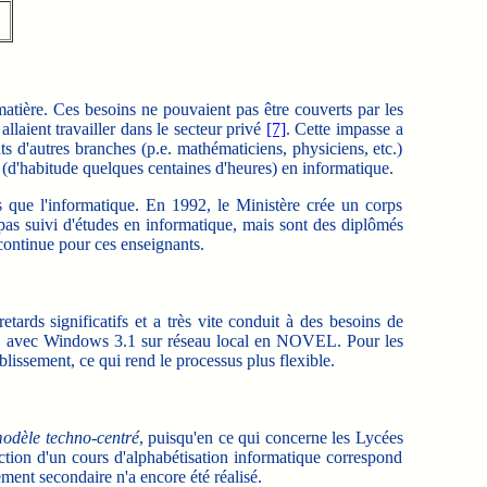
matière.
Ces besoins ne pouvaient pas être couverts par les
laient travailler dans le secteur privé
[7]
. Cette impasse a
s d'autres branches (p.e. mathématiciens, physiciens, etc.)
 (d'habitude quelques centaines d'heures) en informatique.
 que l'informatique. En 1992, le Ministère crée un corps
pas suivi d'études en informatique, mais sont des diplômés
continue pour ces enseignants.
ards significatifs et a très vite conduit à des besoins de
OS avec Windows 3.1 sur réseau local en NOVEL. Pour les
lissement, ce qui rend le processus plus flexible.
odèle
techno-centré
, puisqu'en ce qui concerne les Lycées
uction d'un cours d'alphabétisation informatique correspond
ment secondaire n'a encore été réalisé.