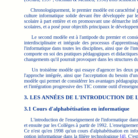
Chronologiquement, le premier modèle est caractérisé p
culture informatique solide devant être développée par l
scolaire à part entière et en promouvant une démarche in
scolaires, et a posé pour objectifs principaux le développ
Le second modèle est à l'antipode du premier et considè
interdisciplinaire et intégrale des processus d'apprentissa
l'informatique dans toutes les disciplines, ainsi que de l
comporte en soi des pratiques pédagogiques et didactiques tr
changements qu'il pourrait provoquer dans les structures du
Un troisième modèle qui essaye d'agencer les deux préc
l'approche intégrée, ainsi que l'acceptation du besoin d'u
modèle qui permet de considérer les avantages pédagogique
et l'intégration progressive des TIC comme outil d'enseignem
3. LES ANNÉES DE L'INTRODUCTION DE
3.1 Cours d'alphabétisation en informatique
L'introduction de l'enseignement de l'informatique dan
et ensuite par les Collèges à partir de 1992. L'enseignement
Ce n'est qu'en 1998 qu'un cours d'alphabétisation en inf
option informatique dans la filière technologique
[4]
. C'es