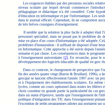
Les exigences établies par des pressions sociales relatives à
niveau scolaire par lequel devrait commencer l'introduc
pédagogique et didactique n'a été considéré. Cette hypot
d'éducation en informatique et par l'informatique. Les seul
dans le journal officiel. Cependant, ils ne comportent auc
de très brèves consignes d'enseignement.
Il semble que la solution la plus facile à adapter était l
personnel spécialisé, mais ne posait pas le problème du d
mise en place d'un cours d'Informatique a été adoptée. Cela
problèmes d'instauration : il suffisait de disposer d'une he
en Informatique. Cette approche a été suivie depuis l'anné
semaine et par classe.
Les conséquences dans le programme s
à l'enseignement universitaire
[2]
. En revanche, pour le n
développement des logiciels éducatifs de qualité en grec étai
Dans ce contexte, le changement de perspective que l'on co
fin des années quatre vingt (Baron & Bruillard, 1996), a li
grecque se lancent effectivement l'année 1997 avec un proje
et à l'équipement des établissements scolaires. En même t
lycées, comme un cours optionnel dans toutes les filières 
choix constitue en grande partie la particularité du cas gre
dans un statut d'épreuve, tandis que l'enseignement de l'inf
politique d'intégration des TIC dans l'enseignement primair
l'exception de petits programmes pilotes qui portaient sur q