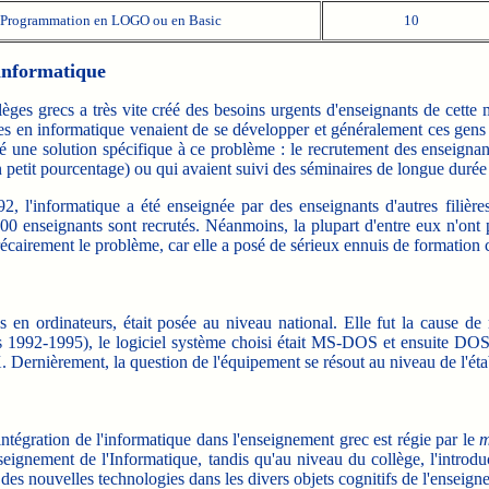
Programmation en LOGO ou en Basic
10
'informatique
es grecs a très vite créé des besoins urgents d'enseignants de cette 
es en informatique venaient de se développer et généralement ces gens al
é une solution spécifique à ce problème : le recrutement des enseignant
 petit pourcentage) ou qui avaient suivi des séminaires de longue durée
'informatique a été enseignée par des enseignants d'autres filières
300 enseignants sont recrutés. Néanmoins, la plupart d'entre eux n'ont 
récairement le problème, car elle a posé de sérieux ennuis de formation 
 ordinateurs, était posée au niveau national. Elle fut la cause de ret
es 1992-1995), le logiciel système choisi était MS-DOS et ensuite D
. Dernièrement, la question de l'équipement se résout au niveau de l'étab
ntégration de l'informatique dans l'enseignement grec est régie par le
m
nseignement de l'Informatique, tandis qu'au niveau du collège, l'introd
es nouvelles technologies dans les divers objets cognitifs de l'enseigne