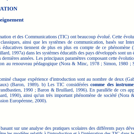
TATION
seignement
tion et des Communications (TIC) ont beaucoup évolué. Cette évolutio
 classiques, ainsi que les systèmes de communication, basés sur Inte
es éducatives tiennent de plus en plus en compte de ce phénomène (
uillard, 1997a) dans les systèmes éducatifs des pays développés sont un
ernières années. Les principaux paramètres composant cette évolution so
citation au renouveau pédagogique (Nora & Minc, 1978 ; Simon, 1980 ;
miné chaque expérience d'introduction sont au nombre de deux (Gabr
iveaux) (Baron, 1989). b) Les TIC considérées
comme des instrumen
randbastien, 1990 ; Baron & Bruillard, 1996). En parallèle de ces a
ard, 1990), ainsi qu'un très important phénomène de société (Nora 
ission Européenne, 2000).
ant sur une analyse des pratiques scolaires des différents pays dével
 les modèles relatifs à l'introduction et à l'intégration des TIC dans le