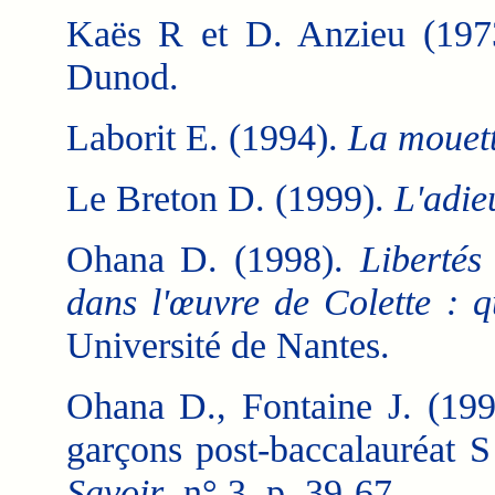
Kaës R et D. Anzieu (19
Dunod.
Laborit E. (1994).
La mouet
Le Breton D. (1999).
L'adie
Ohana D. (1998).
Libertés 
dans l'œuvre de Colette : q
Université de Nantes.
Ohana D., Fontaine J. (1998
garçons post-baccalauréat S 
Savoir
, n° 3, p. 39-67.