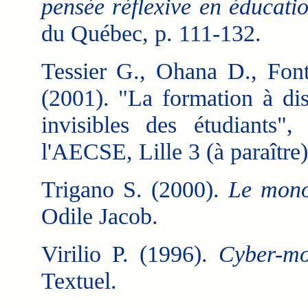
pensée réflexive en éducati
du Québec, p. 111-132.
Tessier G., Ohana D., Fonta
(2001). "La formation à dist
invisibles des étudiants
l'AECSE, Lille 3 (à paraître)
Trigano S. (2000).
Le mono
Odile Jacob.
Virilio P. (1996).
Cyber-mo
Textuel.