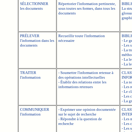
SÉLECTIONNER
Répertorier l'information pertinente,
BIBL
les documents
sous toutes ses formes, dans tous les
La str
documents
glossa
graphi
PRÉLEVER
Recueillir toute l'information
BIBLI
l'information dans les
nécessaire
- Le g
documents
- Les 
- La t
méthod
- La l
- La l
TRAITER
- Soumettre l'information retenue à
CLAS
l'information
des opérations intellectuelles
INFO
- Établir des relations entre les
- La n
informations retenues
- Les 
- Le c
- Les c
- La g
COMMUNIQUER
- Exprimer une opinion documentée
CLAS
l'information
sur le sujet de recherche
INTE
- Répondre à la question de
- Les 
recherche
- Les 
- Les 