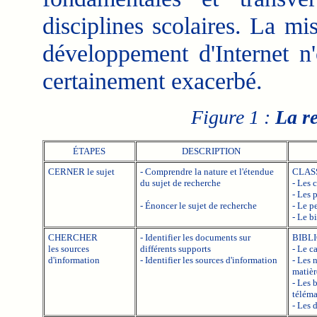
disciplines scolaires. La mi
développement d'Internet n'
certainement exacerbé.
Figure 1 :
La r
ÉTAPES
DESCRIPTION
CERNER le sujet
- Comprendre la nature et l'étendue
CLAS
du sujet de recherche
- Les 
- Les p
- Énoncer le sujet de recherche
- Le p
- Le b
CHERCHER
- Identifier les documents sur
BIBL
les sources
différents supports
- Le ca
d'information
- Identifier les sources d'information
- Les 
matièr
- Les 
téléma
- Les 