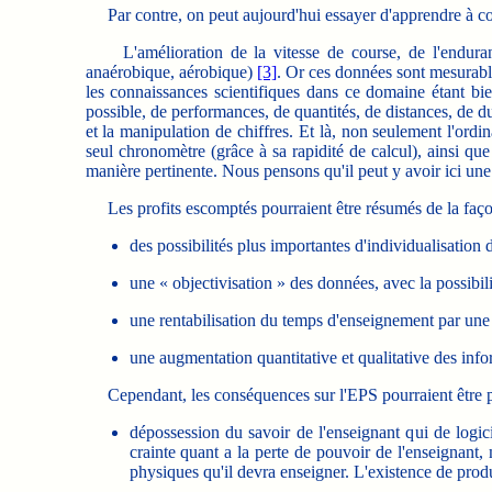
Par contre, on peut aujourd'hui essayer d'apprendre à cou
L'amélioration de la vitesse de course, de l'enduranc
anaérobique, aérobique)
[3]
.
Or ces données sont mesurable
les connaissances scientifiques dans ce domaine étant b
possible, de performances, de quantités, de distances, de d
et la manipulation de chiffres. Et là, non seulement l'ordi
seul chronomètre (grâce à sa rapidité de calcul), ainsi que
manière pertinente. Nous pensons qu'il peut y avoir ici une
Les profits escomptés pourraient être résumés de la faço
des possibilités plus importantes d'individualisation 
une « objectivisation » des données, avec la possibili
une rentabilisation du temps d'enseignement par une l
une augmentation quantitative et qualitative des info
Cependant, les conséquences sur l'EPS pourraient être p
dépossession du savoir de l'enseignant qui de logici
crainte quant a la perte de pouvoir de l'enseignant,
physiques qu'il devra enseigner. L'existence de produit