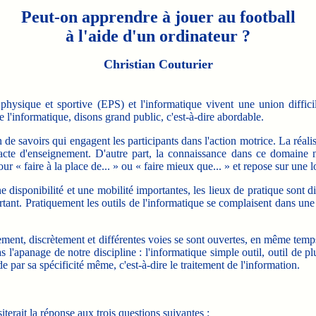
Peut-on apprendre à jouer au football
à l'aide d'un ordinateur ?
Christian Couturier
ique et sportive (EPS) et l'informatique vivent une union difficile.
 l'informatique, disons grand public, c'est-à-dire abordable.
 savoirs qui engagent les participants dans l'action motrice. La réali
'acte d'enseignement. D'autre part, la connaissance dans ce domaine n'
ur « faire à la place de... » ou « faire mieux que... » et repose sur une 
 disponibilité et une mobilité importantes, les lieux de pratique sont 
rtant. Pratiquement les outils de l'informatique se complaisent dans une
ment, discrètement et différentes voies se sont ouvertes, en même temps 
 l'apanage de notre discipline : l'informatique simple outil, outil de pl
 par sa spécificité même, c'est-à-dire le traitement de l'information.
erait la réponse aux trois questions suivantes :