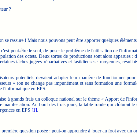
teur ?
 se rassure ! Mais nous pouvons peut-être apporter quelques éléments d
st peut-être le seul, de poser le problème de l'utilisation de l'informa
ipulation des octets. Deux sortes de productions sont alors apparues :
ines tâches jugées rébarbatives et fastidieuses : moyennes, résultats,
teurs potentiels devaient adapter leur manière de fonctionner pour s'
seurs » (on ne change pas impunément et sans formation une formule da
e l'informatique en EPS.
e à grands frais un colloque national sur le thème « Apport de l'info
 manifestation. Au bout des trois jours, la table ronde qui clôturait le
s urgences en EPS
[1]
.
remière question posée : peut-on apprendre à jouer au foot avec un ord