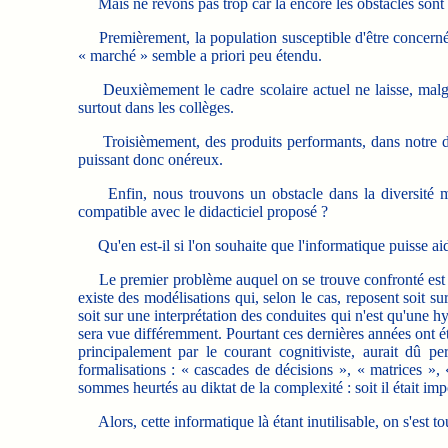
Mais ne rêvons pas trop car là encore les obstacles sont
Premièrement, la population susceptible d'être concernée p
« marché » semble a priori peu étendu.
Deuxièmement le cadre scolaire actuel ne laisse, malgré 
surtout dans les collèges.
Troisièmement, des produits performants, dans notre dis
puissant donc onéreux.
Enfin, nous trouvons un obstacle dans la diversité même
compatible avec le didacticiel proposé ?
Qu'en est-il si l'on souhaite que l'informatique puisse ai
Le premier problème auquel on se trouve confronté est cel
existe des modélisations qui, selon le cas, reposent soit 
soit sur une interprétation des conduites qui n'est qu'une h
sera vue différemment. Pourtant ces dernières années ont ét
principalement par le courant cognitiviste, aurait dû p
formalisations : « cascades de décisions », « matrices », 
sommes heurtés au diktat de la complexité : soit il était imp
Alors, cette informatique là étant inutilisable, on s'est tour