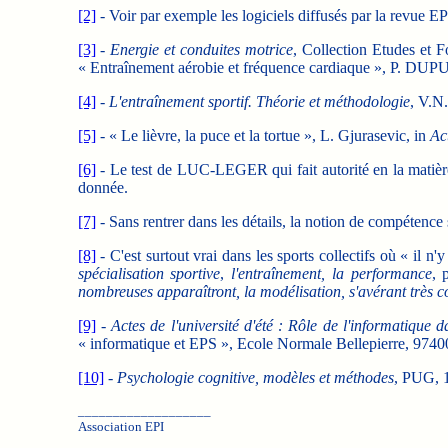
[2]
- Voir par exemple les logiciels diffusés par la revue E
[3]
-
Energie et conduites motrice
, Collection Etudes et 
« Entraînement aérobie et fréquence cardiaque », P. DUPU
[4]
-
L'entraînement sportif. Théorie et méthodologie
, V.N
[5]
- « Le lièvre, la puce et la tortue », L. Gjurasevic, in
Act
[6]
- Le test de LUC-LEGER qui fait autorité en la matièr
donnée.
[7]
- Sans rentrer dans les détails, la notion de compétence s'
[8]
- C'est surtout vrai dans les sports collectifs où « i
spécialisation sportive
,
l'entraînement, la performance
, 
nombreuses apparaîtront, la modélisation, s'avérant très c
[9]
-
Actes de l'université d'été : Rôle de l'informatique
« informatique et EPS », Ecole Normale Bellepierre, 97
[10]
-
Psychologie cognitive, modèles et méthodes
, PUG, 1
___________________
Association EPI