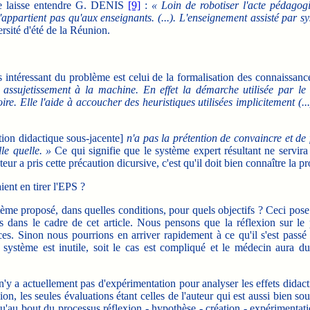
e laisse entendre G. DENIS
[9]
:
« Loin de robotiser l'acte pédagogi
appartient pas qu'aux enseignants. (...). L'enseignement assisté par sy
ersité d'été de la Réunion.
plus intéressant du problème est celui de la formalisation des connaiss
assujetissement à la machine. En effet la démarche utilisée par le 
e. Elle l'aide à accoucher des heuristiques utilisées implicitement (...)
tion didactique sous-jacente]
n'a pas la prétention de convaincre et de 
le quelle. »
Ce qui signifie que le système expert résultant ne servira 
eur a pris cette précaution dicursive, c'est qu'il doit bien connaître la pr
ent en tirer l'EPS ?
système proposé, dans quelles conditions, pour quels objectifs ? Ceci po
s dans le cadre de cet article. Nous pensons que la réflexion sur le pu
ces. Sinon nous pourrions en arriver rapidement à ce qu'il s'est passé 
le système est inutile, soit le cas est compliqué et le médecin aura 
n'y a actuellement pas d'expérimentation pour analyser les effets didact
les seules évaluations étant celles de l'auteur qui est aussi bien souve
u'au bout du processus réflexion - hypothèse - création - expérimentatio