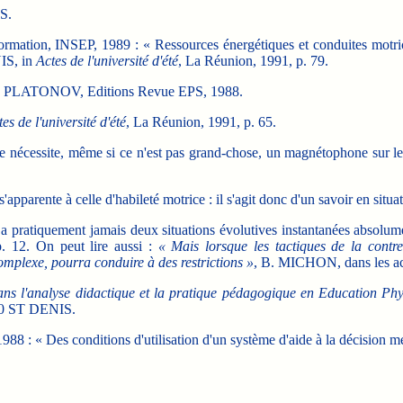
PS.
Formation, INSEP, 1989 : « Ressources énergétiques et conduites mot
IS, in
Actes de l'université d'été
, La Réunion, 1991, p. 79.
. PLATONOV, Editions Revue EPS, 1988.
es de l'université
d'été
, La Réunion, 1991, p. 65.
e nécessite, même si ce n'est pas grand-chose, un magnétophone sur le
apparente à celle d'habileté motrice : il s'agit donc d'un savoir en situat
l n'y a pratiquement jamais deux situations évolutives instantanées ab
p. 12. On peut lire aussi :
« Mais lorsque les tactiques de la contre
omplexe, pourra conduire à des restrictions »
, B. MICHON, dans les act
 dans l'analyse didactique et la pratique pédagogique en Education Phy
400 ST DENIS.
988 : « Des conditions d'utilisation d'un système d'aide à la décis