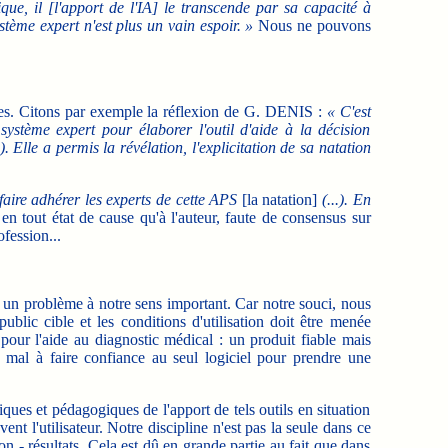
que, il [l'apport de l'IA] le transcende par sa capacité à
stème expert n'est plus un vain espoir. »
Nous ne pouvons
ances. Citons par exemple la réflexion de G. DENIS :
« C'est
système expert pour élaborer l'outil d'aide à la décision
. Elle a permis la révélation, l'explicitation de sa natation
faire adhérer les experts de cette APS
[la natation]
(...). En
en tout état de cause qu'à l'auteur, faute de consensus sur
ofession...
se un problème à notre sens important. Car notre souci, nous
blic cible et les conditions d'utilisation doit être menée
pour l'aide au diagnostic médical : un produit fiable mais
du mal à faire confiance au seul logiciel pour prendre une
iques et pédagogiques de l'apport de tels outils en situation
nt l'utilisateur. Notre discipline n'est pas la seule dans ce
n - résultats. Cela est dû en grande partie au fait que dans