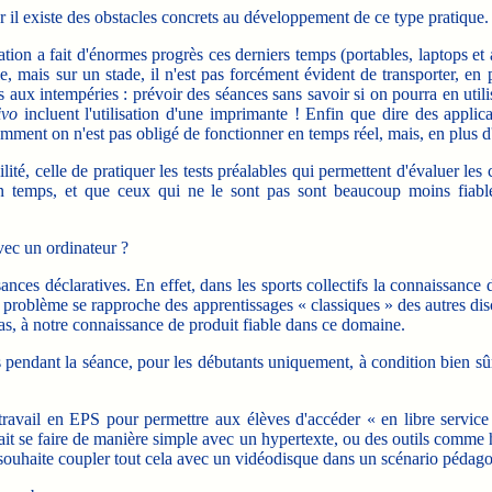
il existe des obstacles concrets au développement de ce type pratique.
n a fait d'énormes progrès ces derniers temps (portables, laptops et au
e, mais sur un stade, il n'est pas forcément évident de transporter, en
bles aux intempéries : prévoir des séances sans savoir si on pourra en 
ivo
incluent l'utilisation d'une imprimante ! Enfin que dire des applica
ment on n'est pas obligé de fonctionner en temps réel, mais, en plus d'u
, celle de pratiquer les tests préalables qui permettent d'évaluer les
 en temps, et que ceux qui ne le sont pas sont beaucoup moins fiables
ec un ordinateur ?
nces déclaratives. En effet, dans les sports collectifs la connaissance 
u problème se rapproche des apprentissages « classiques » des autres disc
s, à notre connaissance de produit fiable dans ce domaine.
endant la séance, pour les débutants uniquement, à condition bien sûr q
ail en EPS pour permettre aux élèves d'accéder « en libre service »
rrait se faire de manière simple avec un hypertexte, ou des outils co
ouhaite coupler tout cela avec un vidéodisque dans un scénario pédagogi