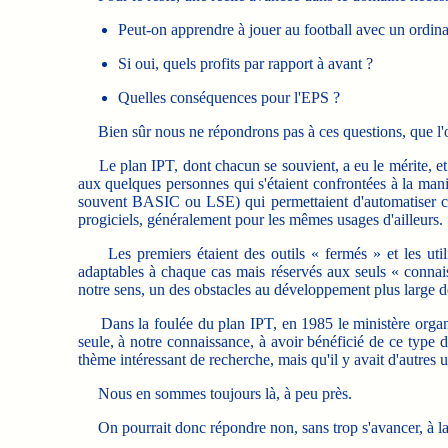
Peut-on apprendre à jouer au football avec un ordina
Si oui, quels profits par rapport à avant ?
Quelles conséquences pour l'EPS ?
Bien sûr nous ne répondrons pas à ces questions, que l'on
Le plan IPT, dont chacun se souvient, a eu le mérite, et c'e
aux quelques personnes qui s'étaient confrontées à la man
souvent BASIC ou LSE) qui permettaient d'automatiser certa
progiciels, généralement pour les mêmes usages d'ailleurs.
Les premiers étaient des outils « fermés » et les utilisa
adaptables à chaque cas mais réservés aux seuls « connais
notre sens, un des obstacles au développement plus large d
Dans la foulée du plan IPT, en 1985 le ministère organis
seule, à notre connaissance, à avoir bénéficié de ce type de
thème intéressant de recherche, mais qu'il y avait d'autre
Nous en sommes toujours là, à peu près.
On pourrait donc répondre non, sans trop s'avancer, à la p