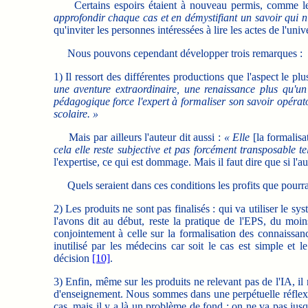
Certains espoirs étaient à nouveau permis, comme l
approfondir chaque cas et en démystifiant un savoir qui n'
qu'inviter les personnes intéressées à lire les actes de l'univ
Nous pouvons cependant développer trois remarques :
1) Il ressort des différentes productions que l'aspect le 
une aventure extraordinaire, une renaissance plus qu'un 
pédagogique force l'expert à formaliser son savoir opératoir
scolaire. »
Mais par ailleurs l'auteur dit aussi :
« Elle
[la formalisa
cela elle reste subjective et pas forcément transposable tel
l'expertise, ce qui est dommage. Mais il faut dire que si l'aut
Quels seraient dans ces conditions les profits que pourrai
2) Les produits ne sont pas finalisés : qui va utiliser le 
l'avons dit au début, reste la pratique de l'EPS, du moin
conjointement à celle sur la formalisation des connaissan
inutilisé par les médecins car soit le cas est simple et 
décision
[10]
.
3) Enfin, même sur les produits ne relevant pas de l'IA, il 
d'enseignement. Nous sommes dans une perpétuelle réflexion, 
cas, mais il y a là un problème de fond : on ne va pas jusq