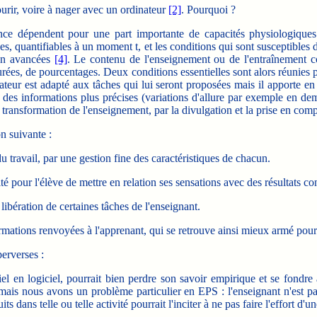
rir, voire à nager avec un ordinateur
[2]
. Pourquoi ?
e dépendent pour une part importante de capacités physiologiques (
s, quantifiables à un moment t, et les conditions qui sont susceptibles 
ien avancées
[4]
. Le contenu de l'enseignement ou de l'entraînement co
urées, de pourcentages. Deux conditions essentielles sont alors réunies 
nateur est adapté aux tâches qui lui seront proposées mais il apporte en
 des informations plus précises (variations d'allure par exemple en demi
 transformation de l'enseignement, par la divulgation et la prise en com
n suivante :
du travail, par une gestion fine des caractéristiques de chacun.
té pour l'élève de mettre en relation ses sensations avec des résultats co
ibération de certaines tâches de l'enseignant.
rmations renvoyées à l'apprenant, qui se retrouve ainsi mieux armé pour 
erverses :
el en logiciel, pourrait bien perdre son savoir empirique et se fondre 
 mais nous avons un problème particulier en EPS : l'enseignant n'est pa
s dans telle ou telle activité pourrait l'inciter à ne pas faire l'effort d