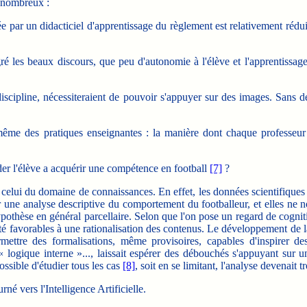
 nombreux :
ar un didacticiel d'apprentissage du règlement est relativement réduite
les beaux discours, que peu d'autonomie à l'élève et l'apprentissag
cipline, nécessiteraient de pouvoir s'appuyer sur des images. Sans d
 des pratiques enseignantes : la manière dont chaque professeur int
der l'élève a acquérir une compétence en football
[7]
?
ui du domaine de connaissances. En effet, les données scientifiques re
sur une analyse descriptive du comportement du footballeur, et elles n
ypothèse en général parcellaire. Selon que l'on pose un regard de cognit
é favorables à une rationalisation des contenus. Le développement de la
ermettre des formalisations, même provisoires, capables d'inspirer d
« logique interne »..., laissait espérer des débouchés s'appuyant sur un
ossible d'étudier tous les cas
[8]
, soit en se limitant, l'analyse devenait t
né vers l'Intelligence Artificielle.