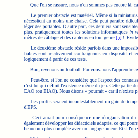
Que l'on se rassure, nous n'en sommes pas encore là, car 
Le premier obstacle est matériel. Même si la miniaturisatio
nécessitent au moins une chaise. Cela peut paraître ridicul
léger des portables. D'autre part, ces derniers sont sensi
plus, pratiquement toutes les solutions informatiques
in v
mètres de câblage et des capteurs en tout genre
[5]
! Evidem
Le deuxième obstacle réside parfois dans une impossibilité
fiables sont relativement contraignants en dispositif et
logiquement à partir de ces tests.
Bon, revenons au football. Pouvons-nous l'apprendre av
Peut-être, si l'on ne considère que l'aspect des connaissa
c'est lui qui définit l'existence même du jeu. Cette partie d
EAO (ou EIAO). Nous disons « pourrait » car il n'existe pa
Les profits seraient incontestablement un gain de temps p
d'EPS.
Ceci aurait pour conséquence une réorganisation du trav
également développer les didacticiels adaptés, ce qui pou
beaucoup plus complète avec un langage auteur. Et si l'on s