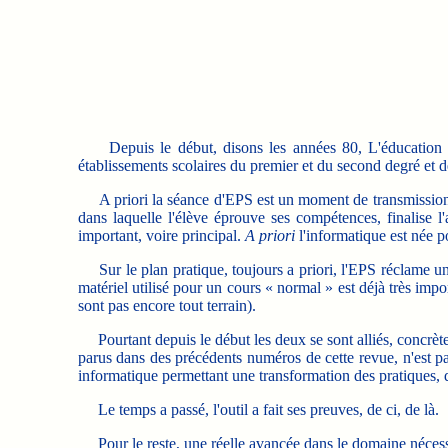
Depuis le début, disons les années 80, L'éducation phys
établissements scolaires du premier et du second degré et de
A priori la séance d'EPS est un moment de transmission de
dans laquelle l'élève éprouve ses compétences, finalise l
important, voire principal.
A priori
l'informatique est née po
Sur le plan pratique, toujours a priori, l'EPS réclame une
matériel utilisé pour un cours « normal » est déjà très impo
sont pas encore tout terrain).
Pourtant depuis le début les deux se sont alliés, concrète
parus dans des précédents numéros de cette revue, n'est pas
informatique permettant une transformation des pratiques, de
Le temps a passé, l'outil a fait ses preuves, de ci, de là.
Pour le reste, une réelle avancée dans le domaine nécessit